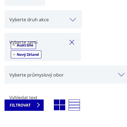
Vyberte druh akce
×
Vyberte zemi
×
Austrálie
×
Nový Zéland
Vyberte průmyslový obor
Vyhledat text