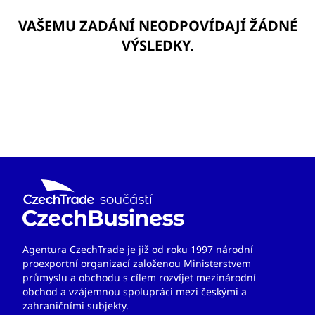
VAŠEMU ZADÁNÍ NEODPOVÍDAJÍ ŽÁDNÉ
VÝSLEDKY.
Agentura CzechTrade je již od roku 1997 národní
proexportní organizací založenou Ministerstvem
průmyslu a obchodu s cílem rozvíjet mezinárodní
obchod a vzájemnou spolupráci mezi českými a
zahraničními subjekty.