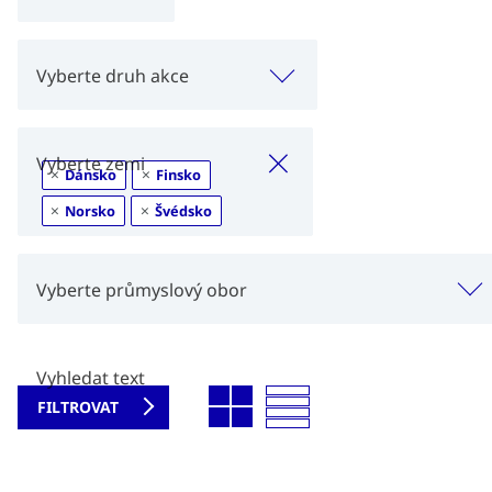
Vyberte druh akce
×
Vyberte zemi
×
Dánsko
×
Finsko
×
Norsko
×
Švédsko
Vyberte průmyslový obor
Vyhledat text