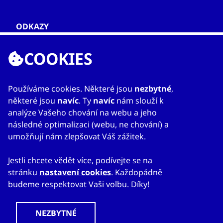
ODKAZY
O nás
COOKIES
Zahraniční kanceláře
Služby
Kontakty
Používáme cookies. Některé jsou
nezbytné
,
některé jsou
navíc
. Ty
navíc
nám slouží k
analýze Vašeho chování na webu a jeho
následné optimalizaci (webu, ne chování) a
umožňují nám zlepšovat Váš zážitek.
Jestli chcete vědět více, podívejte se na
stránku
nastavení cookies
. Každopádně
© 2023
Mapa webu
Prohlášení o přístupnosti
CzechTrade
Nastavení cookies
Právní výhrada
budeme respektovat Vaši volbu. Díky!
Ochrana osobních údajů
Obchodní podmínky