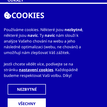
ODKAZY
O nás
COOKIES
Zahraniční kanceláře
Služby
Kontakty
Používáme cookies. Některé jsou
nezbytné
,
některé jsou
navíc
. Ty
navíc
nám slouží k
analýze Vašeho chování na webu a jeho
následné optimalizaci (webu, ne chování) a
umožňují nám zlepšovat Váš zážitek.
Jestli chcete vědět více, podívejte se na
stránku
nastavení cookies
. Každopádně
© 2023
Mapa webu
Prohlášení o přístupnosti
budeme respektovat Vaši volbu. Díky!
CzechTrade
Nastavení cookies
Právní výhrada
Ochrana osobních údajů
Obchodní podmínky