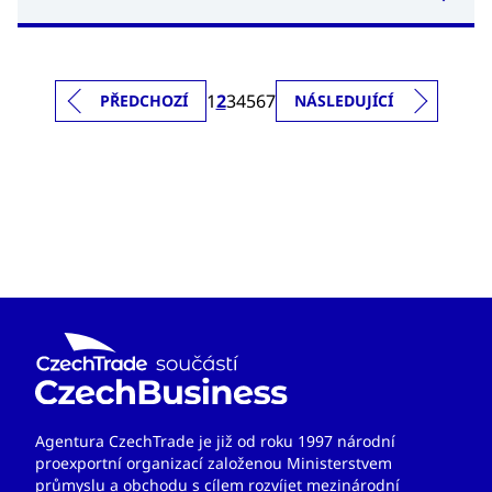
1
2
3
4
5
6
7
PŘEDCHOZÍ
NÁSLEDUJÍCÍ
Agentura CzechTrade je již od roku 1997 národní
proexportní organizací založenou Ministerstvem
průmyslu a obchodu s cílem rozvíjet mezinárodní