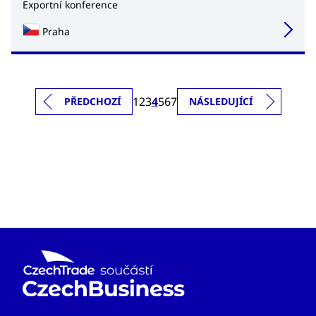
Exportní konference
Praha
1
2
3
4
5
6
7
PŘEDCHOZÍ
NÁSLEDUJÍCÍ