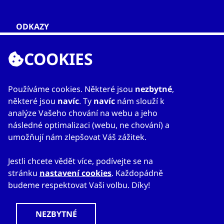
ODKAZY
O nás
COOKIES
Zahraniční kanceláře
Služby
Kontakty
Používáme cookies. Některé jsou
nezbytné
,
některé jsou
navíc
. Ty
navíc
nám slouží k
analýze Vašeho chování na webu a jeho
následné optimalizaci (webu, ne chování) a
umožňují nám zlepšovat Váš zážitek.
Jestli chcete vědět více, podívejte se na
stránku
nastavení cookies
. Každopádně
© 2023
Mapa webu
Prohlášení o přístupnosti
CzechTrade
Nastavení cookies
Právní výhrada
budeme respektovat Vaši volbu. Díky!
Ochrana osobních údajů
Obchodní podmínky