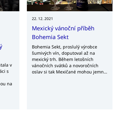
22. 12. 2021
Mexický vánoční příběh
Bohemia Sekt
ý
Bohemia Sekt, proslulý výrobce
šumivých vín, doputoval až na
mexický trh. Během letošních
tala v
vánočních svátků a novoročních
áci s
oslav si tak Mexičané mohou jemně
perlivou chuť tohoto sektu
nou na
vychutnat vůbec poprvé.
érů z
lu a
a
 a
u. Ze