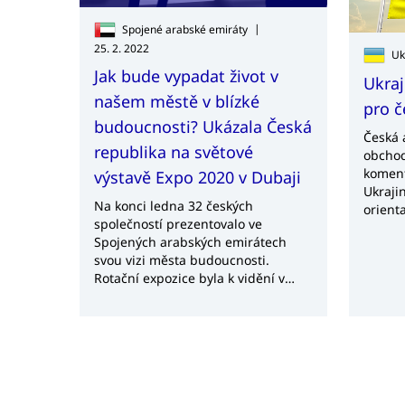
|
Spojené arabské emiráty
25. 2. 2022
Uk
Jak bude vypadat život v
Ukraj
našem městě v blízké
pro č
budoucnosti? Ukázala Česká
Česká 
republika na světové
obchod
koment
výstavě Expo 2020 v Dubaji
Ukrajin
Na konci ledna 32 českých
orient
společností prezentovalo ve
společ
Spojených arabských emirátech
svou vizi města budoucnosti.
Rotační expozice byla k vidění v
českém pavilonu a nesla
pojmenování City for the Future.