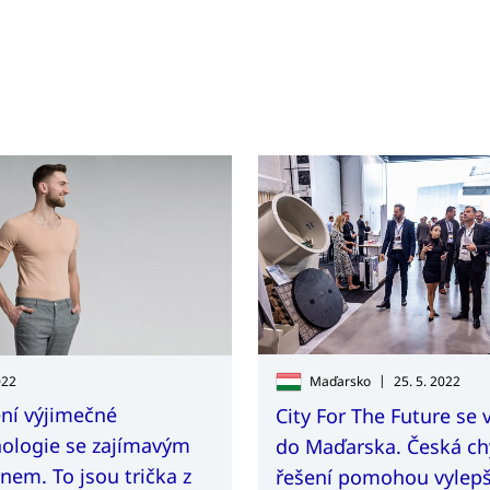
|
022
Maďarsko
25. 5. 2022
ní výjimečné
City For The Future se 
ologie se zajímavým
do Maďarska. Česká ch
nem. To jsou trička z
řešení pomohou vylepš