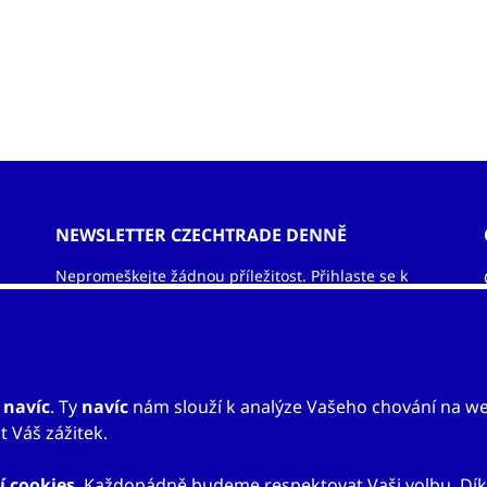
španělské strany se pak akce
zúčastnila padesátka španěl
baskických firem a nejdůležit
instituce z oboru.
NEWSLETTER CZECHTRADE DENNĚ
Nepromeškejte žádnou příležitost. Přihlaste se k
odběru newsletteru a nechejte si zasílat informace
ze světa exportu – obchodní příležitosti, vzdělávací
akce, veletrhy, aktuality.
ODEBÍRAT NEWSLETTER
u
navíc
. Ty
navíc
nám slouží k analýze Vašeho chování na w
 Váš zážitek.
í cookies
. Každopádně budeme respektovat Vaši volbu. Dík