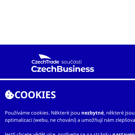
Agentura CzechTrade je již od roku 1997 národní
proexportní organizací založenou Ministerstvem
COOKIES
průmyslu a obchodu s cílem rozvíjet mezinárodní
obchod a vzájemnou spolupráci mezi českými a
zahraničními subjekty.
Používáme cookies. Některé jsou
nezbytné
, některé jso
optimalizaci (webu, ne chování) a umožňují nám zlepšovat
Jestli chcete vědět více, podívejte se na stránku
nastaven