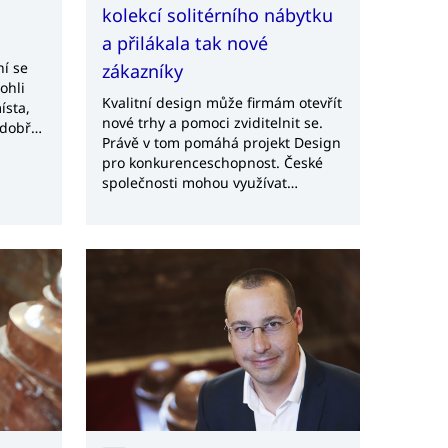
kolekcí solitérního nábytku
a přilákala tak nové
ní se
zákazníky
ohli
Kvalitní design může firmám otevřít
ísta,
nové trhy a pomoci zviditelnit se.
 dobře
Právě v tom pomáhá projekt Design
s.
pro konkurenceschopnost. České
společnosti mohou využívat
spolupráci s renomovanými
designéry a získat exportní výhodu.
Že taková kooperace funguje
potvrzuje výrobce nábytku z masivu
WOOD 4 EVER.