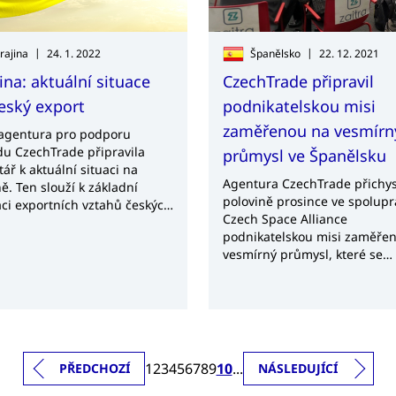
CzechTrade v Sydney Alicí
Fibigrovou.
|
|
rajina
24. 1. 2022
Španělsko
22. 12. 2021
ina: aktuální situace
CzechTrade připravil
eský export
podnikatelskou misi
zaměřenou na vesmírn
agentura pro podporu
u CzechTrade připravila
průmysl ve Španělsku
ář k aktuální situaci na
Agentura CzechTrade přichys
ě. Ten slouží k základní
polovině prosince ve spolupr
aci exportních vztahů českých
Czech Space Alliance
ností.
podnikatelskou misi zaměře
vesmírný průmysl, které se
zúčastnilo 11 českých export
tohoto oboru. Misi vedla
náměstkyně ministra průmys
obchodu Martina Tauberová 
kromě Ministerstva průmyslu
obchodu se na ní podílely i
1
2
3
4
5
6
7
8
9
10
...
PŘEDCHOZÍ
NÁSLEDUJÍCÍ
Ministerstvo dopravy a
Velvyslanectvím ČR v Madrid