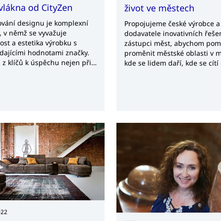
lákna od CityZen
život ve městech
vání designu je komplexní
Propojujeme české výrobce a
, v němž se vyvažuje
dodavatele inovativních řeše
ost a estetika výrobku s
zástupci měst, abychom pom
dajícími hodnotami značky.
proměnit městské oblasti v m
 z klíčů k úspěchu nejen při
kde se lidem daří, kde se cítí
ních snaženích, ale i v rámci
a kde mají chuť trávit svůj ča
ového plánování obecně je,
učinnost s designérem
 pouze krátkodobá, avšak aby
nalo o dlouhodobou
ční spolupráci. K
ným oborům, kde se vyplatí
t designéra, patří mimo jiné i
 průmysl. To si uvědomuje
ityZen, která využila
tí projektu Design pro
enceschopnost a
ednictvím Adresáře
érů CzechTrade se spojila s
érkou Miluškou Vodrážkovou.
022