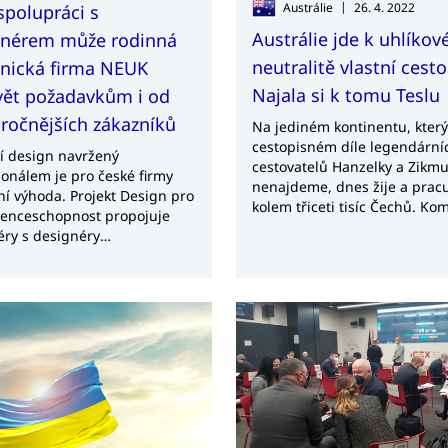
|
Austrálie
26. 4. 2022
spolupráci s
Austrálie jde k uhlíkov
gnérem může rodinná
neutralitě vlastní cesto
unická firma NEUK
Najala si k tomu Teslu
vět požadavkům i od
ročnějších zákazníků
Na jediném kontinentu, který
cestopisném díle legendární
ní design navržený
cestovatelů Hanzelky a Zikm
ionálem je pro české firmy
nenajdeme, dnes žije a prac
ní výhoda. Projekt Design pro
kolem třiceti tisíc Čechů. Ko
enceschopnost propojuje
v Austrálii a na Novém Zélan
éry s designéry
která je podle odhadů osmá
ednictvím Adresáře
nejsilnější na světě, v posled
érů CzechTrade a poskytuje
letech omládla. Ze vzdělanéh
 za zvýhodněných podmínek.
dynamického společenství se
tost designéra si uvědomuje i
postupně vytvořilo i zázemí
nost NEUK, která se zabývá
podnikatelských vztahů mezi
u zakázkového čalouněného
krajany a firmami v ČR. O tom
u pro restaurační zařízení,
se tyto vztahy rozvíjejí v době
 i koncové zákazníky.
převratných proměn globáln
ekonomiky, jsme si povídali s
ředitelkou kanceláře agentur