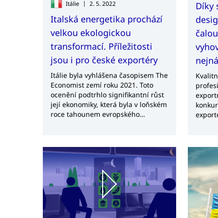
|
Itálie
2. 5. 2022
Díky 
Italská energetika prochází
desi
velkou ekologickou
čalo
transformací. Příležitosti
vyho
jsou i pro české exportéry
nejná
Itálie byla vyhlášena časopisem The
Kvalit
Economist zemí roku 2021. Toto
profes
ocenění podtrhlo signifikantní růst
export
její ekonomiky, která byla v loňském
konkur
roce tahounem evropského
export
hospodářství. Celkový HDP poskočil
prostř
o 6,5 %.
design
služby
Důleži
společ
výrobo
nábytk
hotely