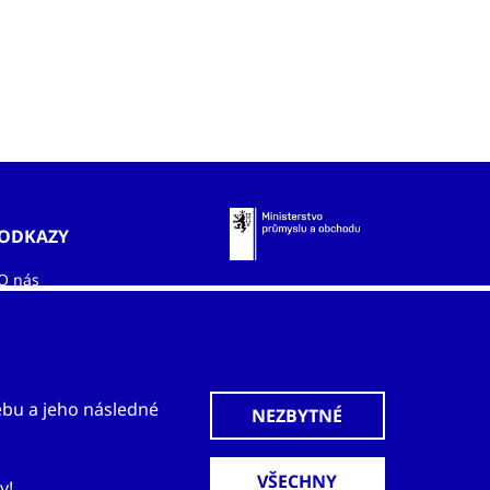
ských a
ější
ODKAZY
O nás
Zahraniční kanceláře
Služby
Kontakty
ebu a jeho následné
y!