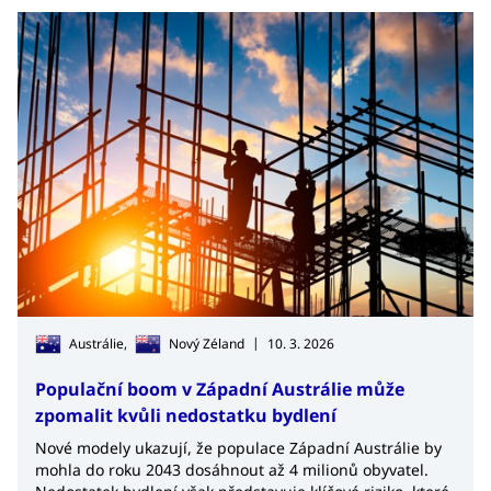
|
Austrálie,
Nový Zéland
10. 3. 2026
Populační boom v Západní Austrálie může
zpomalit kvůli nedostatku bydlení
Nové modely ukazují, že populace Západní Austrálie by
mohla do roku 2043 dosáhnout až 4 milionů obyvatel.