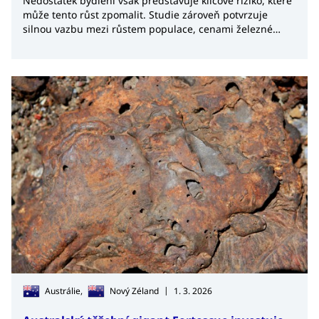
Nedostatek bydlení však představuje klíčové riziko, které
může tento růst zpomalit. Studie zároveň potvrzuje
silnou vazbu mezi růstem populace, cenami železné
rudy a investicemi do těžby. Očekává se také rostoucí
konkurence o kvalifikovanou pracovní sílu mezi
jednotlivými státy před olympijskými hrami v Brisbane v
roce 2032.
|
Austrálie,
Nový Zéland
1. 3. 2026