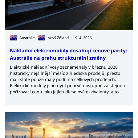
|
Austrálie,
Nový Zéland
9. 4. 2026
Nákladní elektromobily dosahují cenové parity:
Austrálie na prahu strukturální změny
Elektrické nákladní vozy zaznamenaly v březnu 2026
historicky nejsilnější měsíc z hlediska prodejů, přesto
mají stále pouze malý podíl na celkových prodejích.
Elektrické modely jsou nyní poprvé dostupné za stejnou
pořizovací cenu jako jejich dieselové ekvivalenty, a to
včetně takzvaných road trains.