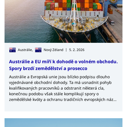
|
Austrálie,
Nový Zéland
5. 2. 2026
Austrálie a EU míří k dohodě o volném obchodu.
Spory brzdí zemědělství a prosecco
Austrálie a Evropská unie jsou blízko podpisu dlouho
vyjednávané obchodní dohody. Ta má usnadnit pohyb
kvalifikovaných pracovníků a odstranit některá cla,
konečnou podobu však stále komplikují spory o
zemědělské kvóty a ochranu tradičních evropských názvů
potravin.