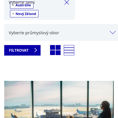
×
Vyberte zemi
×
Austrálie
×
Nový Zéland
Vyberte průmyslový obor