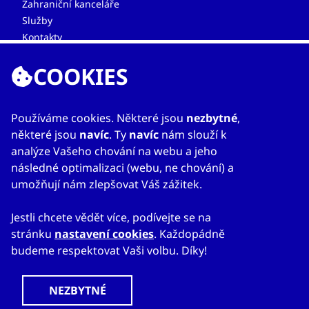
Zahraniční kanceláře
Služby
Kontakty
COOKIES
Používáme cookies. Některé jsou
nezbytné
,
některé jsou
navíc
. Ty
navíc
nám slouží k
analýze Vašeho chování na webu a jeho
© 2023
Mapa webu
Prohlášení o přístupnosti
následné optimalizaci (webu, ne chování) a
CzechTrade
Nastavení cookies
Právní výhrada
umožňují nám zlepšovat Váš zážitek.
Ochrana osobních údajů
Obchodní podmínky
Jestli chcete vědět více, podívejte se na
stránku
nastavení cookies
. Každopádně
budeme respektovat Vaši volbu. Díky!