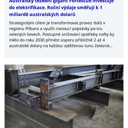
Australský těžební gigant Fortescue investuje
do elektrifikace. Roční výdaje směřují k 1
miliardě australských dolarů
Strategickým cílem je transformovat provoz dolů v
regionu Pilbara a využít rostoucí poptávky po tzv.
zelených kovech. Postupné snižování spotřeby nafty by
mělo do roku 2030 přinést úsporu přibližně 2 až 4
australské dolary na každou vytěženou tunu železné
rudy.