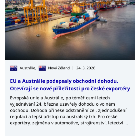
|
Austrálie,
Nový Zéland
24. 3. 2026
EU a Austrálie podepsaly obchodní dohodu.
Otevírají se nové příležitosti pro české exportéry
Evropská unie a Austrálie, po téměř osmi letech
vyjednávání 24. března uzavřely dohodu o volném
obchodu. Dohoda přinese odstranění cel, zjednodušení
regulací a lepší přístup na australský trh. Pro české
exportéry, zejména v automotive, strojírenství, letectví a
nápojového průmyslu, představuje významnou
příležitost k růstu a diverzifikaci exportu.