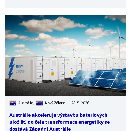
technologický rozvoj a přilákat soukromý kapitál do
důležitých oblastí pro budoucí konkurenceschopnost
Austrálie.
|
Austrálie,
Nový Zéland
28. 5. 2026
Austrálie akceleruje výstavbu bateriových
úložišť, do čela transformace energetiky se
dostává Západní Austrálie