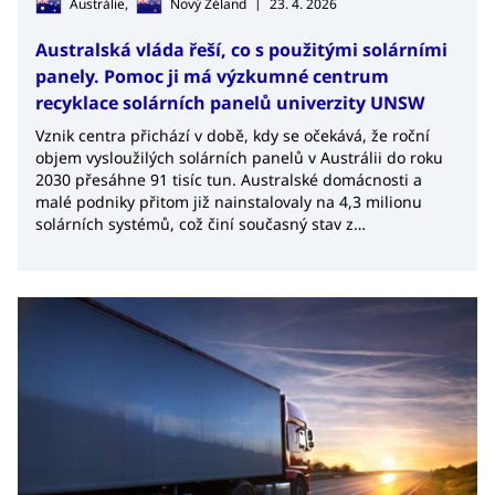
|
Austrálie,
Nový Zéland
23. 4. 2026
Australská vláda řeší, co s použitými solárními
panely. Pomoc ji má výzkumné centrum
recyklace solárních panelů univerzity UNSW
Vznik centra přichází v době, kdy se očekává, že roční
objem vysloužilých solárních panelů v Austrálii do roku
2030 přesáhne 91 tisíc tun. Australské domácnosti a
malé podniky přitom již nainstalovaly na 4,3 milionu
solárních systémů, což činí současný stav z
dlouhodobého hlediska neudržitelným.