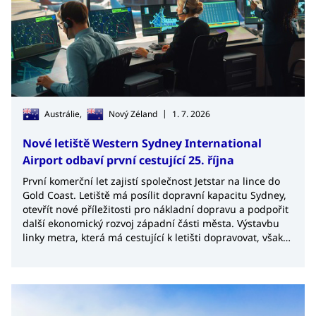
|
Austrálie,
Nový Zéland
1. 7. 2026
Nové letiště Western Sydney International
Airport odbaví první cestující 25. října
První komerční let zajistí společnost Jetstar na lince do
Gold Coast. Letiště má posílit dopravní kapacitu Sydney,
otevřít nové příležitosti pro nákladní dopravu a podpořit
další ekonomický rozvoj západní části města. Výstavbu
linky metra, která má cestující k letišti dopravovat, však
provází zpoždění.