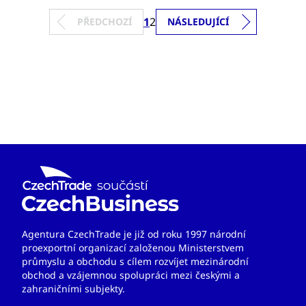
1
2
PŘEDCHOZÍ
NÁSLEDUJÍCÍ
Agentura CzechTrade je již od roku 1997 národní
proexportní organizací založenou Ministerstvem
průmyslu a obchodu s cílem rozvíjet mezinárodní
obchod a vzájemnou spolupráci mezi českými a
zahraničními subjekty.