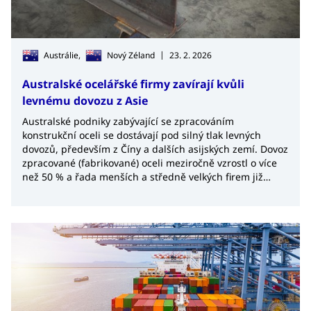
|
Austrálie,
Nový Zéland
23. 2. 2026
Australské ocelářské firmy zavírají kvůli
levnému dovozu z Asie
Australské podniky zabývající se zpracováním
konstrukční oceli se dostávají pod silný tlak levných
dovozů, především z Číny a dalších asijských zemí. Dovoz
zpracované (fabrikované) oceli meziročně vzrostl o více
než 50 % a řada menších a středně velkých firem již
ukončila činnost.