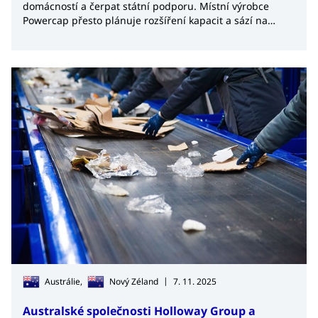
domácností a čerpat státní podporu. Místní výrobce
Powercap přesto plánuje rozšíření kapacit a sází na
rostoucí poptávku i zájem spotřebitelů o alternativu k
lithiu.
|
Austrálie,
Nový Zéland
7. 11. 2025
Australské společnosti Holloway Group a