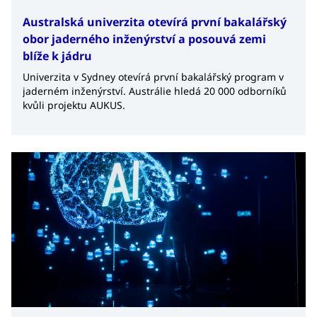
Australská univerzita otevírá první bakalářský
obor jaderného inženýrství a posouvá zemi
blíže k jádru
Univerzita v Sydney otevírá první bakalářský program v
jaderném inženýrství. Austrálie hledá 20 000 odborníků
kvůli projektu AUKUS.