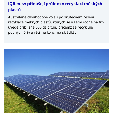
iQRenew přinášejí průlom v recyklaci měkkých
plastů
Australané dlouhodobě volají po skutečném řešení
recyklace měkkých plastů, kterých se v zemi ročně na trh
uvede přibližně 538 tisíc tun, přičemž se recykluje
pouhých 6 % a většina končí na skládkách.