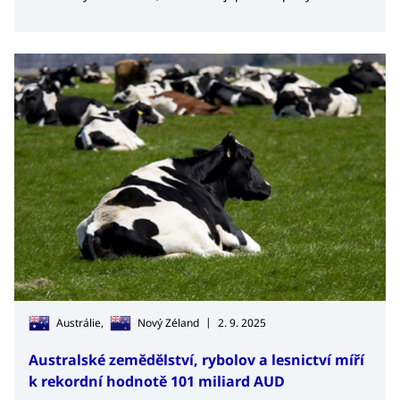
a kulturní dědictví.
|
Austrálie,
Nový Zéland
2. 9. 2025
Australské zemědělství, rybolov a lesnictví míří
k rekordní hodnotě 101 miliard AUD