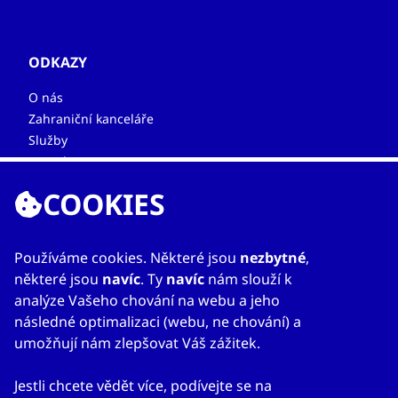
ODKAZY
O nás
Zahraniční kanceláře
Služby
Kontakty
COOKIES
Používáme cookies. Některé jsou
nezbytné
,
některé jsou
navíc
. Ty
navíc
nám slouží k
analýze Vašeho chování na webu a jeho
následné optimalizaci (webu, ne chování) a
© 2023
Mapa webu
Prohlášení o přístupnosti
CzechTrade
Nastavení cookies
Právní výhrada
umožňují nám zlepšovat Váš zážitek.
Ochrana osobních údajů
Obchodní podmínky
Jestli chcete vědět více, podívejte se na