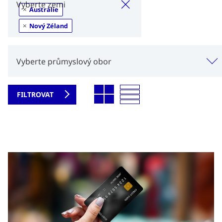
×
Vyberte zemi
×
Austrálie
×
Nový Zéland
Vyberte průmyslový obor