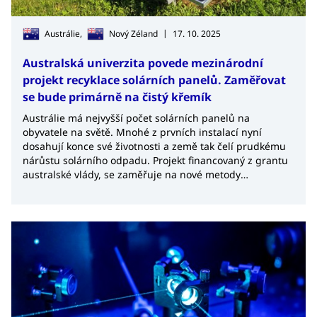
|
Austrálie,
Nový Zéland
17. 10. 2025
Australská univerzita povede mezinárodní
projekt recyklace solárních panelů. Zaměřovat
se bude primárně na čistý křemík
Austrálie má nejvyšší počet solárních panelů na
obyvatele na světě. Mnohé z prvních instalací nyní
dosahují konce své životnosti a země tak čelí prudkému
nárůstu solárního odpadu. Projekt financovaný z grantu
australské vlády, se zaměřuje na nové metody
odstraňování nečistot a získávání vysoce čistých
materiálů, zejména křemíku, klíčového prvku pro další
výrobu solárních panelů.