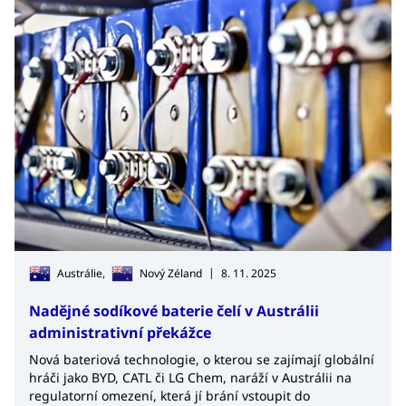
|
Austrálie,
Nový Zéland
8. 11. 2025
Nadějné sodíkové baterie čelí v Austrálii
administrativní překážce
Nová bateriová technologie, o kterou se zajímají globální
hráči jako BYD, CATL či LG Chem, naráží v Austrálii na
regulatorní omezení, která jí brání vstoupit do