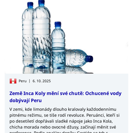
|
Peru
6. 10. 2025
Země Inca Koly mění své chutě: Ochucené vody
dobývají Peru
V zemi, kde limonády dlouho kralovaly každodennímu
pitnému režimu, se tiše rodí revoluce. Peruánci, kteří si
po desetiletí dopřávali sladké nápoje jako Inca Kola,
chicha morada nebo ovocné džusy, začínají měnit své
preference. Podle analýzy deníku Gestión se trh s