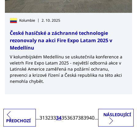
|
Kolumbie
2. 10. 2025
České hasičské a záchranné technologie
rezonovaly na akci Fire Expo Latam 2025 v
Medellínu
V kolumbijském Medellínu se uskutečnila konference a
veletrh Fire Expo Latam 2025 - největší odborná akce v
Latinské Americe zaměřená na požární ochranu,
prevenci a krizové řízení a Česká republika na této akci
nemohla chybět.
NÁSLEDUJÍCÍ
...
31
32
33
34
35
36
37
38
39
40
...
PŘEDCHOZÍ