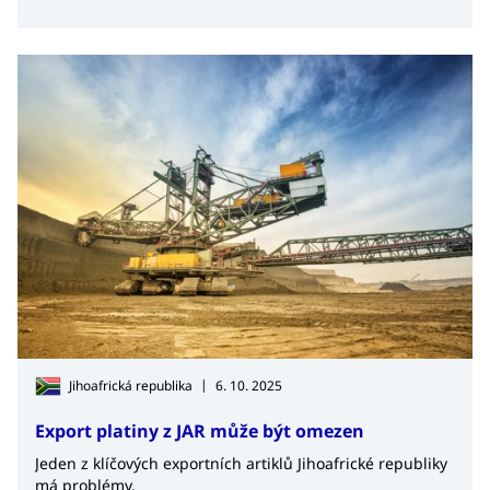
změny, což vytváří poptávku po moderních technologiích,
automatizaci a efektivním hospodaření s přírodními
zdroji – oblastech, kde mají české firmy co nabídnout.
|
Jihoafrická republika
6. 10. 2025
Export platiny z JAR může být omezen
Jeden z klíčových exportních artiklů Jihoafrické republiky
má problémy.