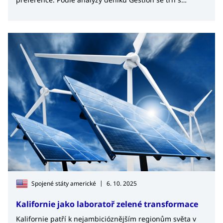
balenou vodou v Peru dramaticky proměňuje – nejen co
do objemu, ale především co do chuti.
|
Spojené státy americké
6. 10. 2025
Kalifornie jako laboratoř zelené transformace
Kalifornie patří k nejambicióznějším regionům světa v