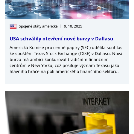
|
Spojené státy americké
9. 10. 2025
USA schválily otevření nové burzy v Dallasu
Americká Komise pro cenné papíry (SEC) udělila souhlas
ke spuštění Texas Stock Exchange (TXSE) v Dallasu. Nová
burza má ambici konkurovat tradičním finančním
centrům v New Yorku, což posiluje význam Texasu jako
hlavního hráče na poli amerického finančního sektoru.