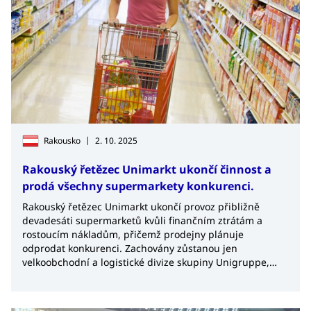
|
Rakousko
2. 10. 2025
Rakouský řetězec Unimarkt ukončí činnost a
prodá všechny supermarkety konkurenci.
Rakouský řetězec Unimarkt ukončí provoz přibližně
devadesáti supermarketů kvůli finančním ztrátám a
rostoucím nákladům, přičemž prodejny plánuje
odprodat konkurenci. Zachovány zůstanou jen
velkoobchodní a logistické divize skupiny Unigruppe,
zatímco stovky zaměstnanců čelí hromadnému
propouštění. Případ ukazuje na obtížné podmínky
menších prodejců v prostředí silné konkurence, což je