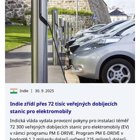
|
Indie
30. 9. 2025
Indie zřídí přes 72 tisíc veřejných dobíjecích
stanic pro elektromobily
Indická vláda vydala provozní pokyny pro instalaci téměř
72 300 veřejných dobíjecích stanic pro elektromobily (EV)
v rámci programu PM E-DRIVE. Program PM E-DRIVE v
hodnotě 1,2 miliardy dolarů vyčlenil 225 milionů dolarů