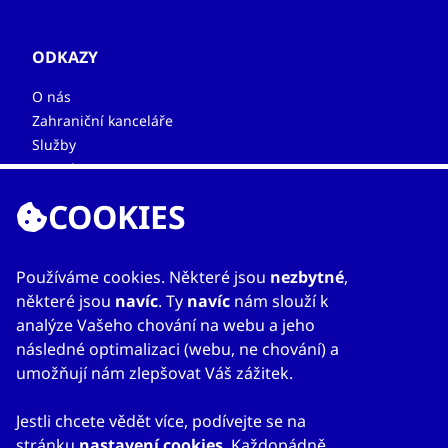
ODKAZY
O nás
Zahraniční kanceláře
Služby
Kontakty
COOKIES
Používáme cookies. Některé jsou
nezbytné
,
některé jsou
navíc
. Ty
navíc
nám slouží k
analýze Vašeho chování na webu a jeho
následné optimalizaci (webu, ne chování) a
© 2023
Mapa webu
Prohlášení o přístupnosti
CzechTrade
Nastavení cookies
Právní výhrada
umožňují nám zlepšovat Váš zážitek.
Ochrana osobních údajů
Obchodní podmínky
Jestli chcete vědět více, podívejte se na
stránku
nastavení cookies
. Každopádně