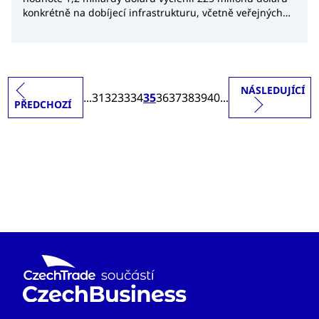
konkrétně na dobíjecí infrastrukturu, včetně veřejných
dobíjecích stanic, stanic pro výměnu baterií a stanic pro
dobíjení baterií. Program stanoví stupňovitý systém
dotací na podporu instalace, který pokrývá
upstreamovou infrastrukturu a v některých případech
také zařízení pro dobíjení elektromobilů (EVSE). Dotace
NÁSLEDUJÍCÍ
...
31
32
33
34
35
36
37
38
39
40
...
se vypočítávají jako procento buď referenčních nákladů
PŘEDCHOZÍ
zveřejněných Úřadem pro energetickou účinnost, nebo
skutečných nákladů, podle toho, která z těchto částek je
nižší.