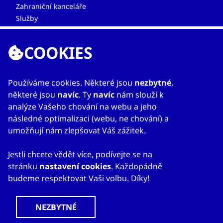
Zahraniční kanceláře
Služby
Kontakty
COOKIES
Používáme cookies. Některé jsou
nezbytné
,
některé jsou
navíc
. Ty
navíc
nám slouží k
analýze Vašeho chování na webu a jeho
následné optimalizaci (webu, ne chování) a
© 2023
Mapa webu
Prohlášení o přístupnosti
umožňují nám zlepšovat Váš zážitek.
CzechTrade
Nastavení cookies
Právní výhrada
Ochrana osobních údajů
Obchodní podmínky
Jestli chcete vědět více, podívejte se na
stránku
nastavení cookies
. Každopádně
budeme respektovat Vaši volbu. Díky!