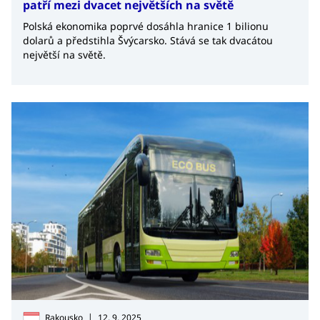
patří mezi dvacet největších na světě
Polská ekonomika poprvé dosáhla hranice 1 bilionu
dolarů a předstihla Švýcarsko. Stává se tak dvacátou
největší na světě.
|
Rakousko
12. 9. 2025