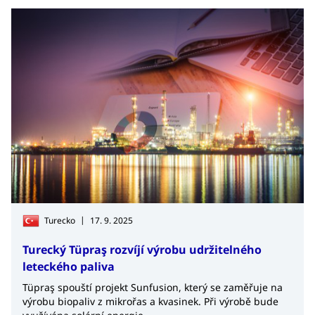
|
Turecko
17. 9. 2025
Turecký Tüpraş rozvíjí výrobu udržitelného
leteckého paliva
Tüpraş spouští projekt Sunfusion, který se zaměřuje na
výrobu biopaliv z mikrořas a kvasinek. Při výrobě bude