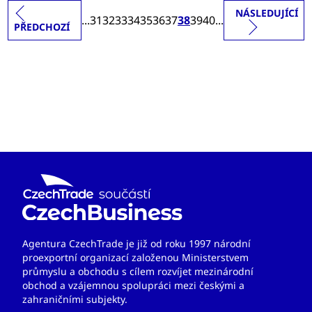
NÁSLEDUJÍCÍ
...
31
32
33
34
35
36
37
38
39
40
...
PŘEDCHOZÍ
Agentura CzechTrade je již od roku 1997 národní
proexportní organizací založenou Ministerstvem
průmyslu a obchodu s cílem rozvíjet mezinárodní
obchod a vzájemnou spolupráci mezi českými a
zahraničními subjekty.