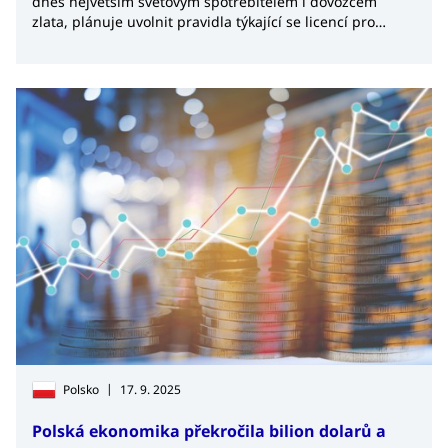
dnes největším světovým spotřebitelem i dovozcem
zlata, plánuje uvolnit pravidla týkající se licencí pro
dovoz a vývoz tohoto drahého kovu. Cílem je zlepšit
likviditu na trhu a zároveň posílit roli Číny jako
globálního centra pro obchod se zlatem.
|
Polsko
17. 9. 2025
Polská ekonomika překročila bilion dolarů a