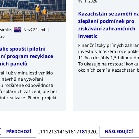
19. 1. 2026
Kazachstán se zaměří n
zlepšení podmínek pro
získávání zahraničních
|
strálie,
Nový Zéland
investic
026
Finanční toky přímých zahran
álie spouští pilotní
investic v loňském roce pokle
ní program recyklace
11 % a dosáhly 1,5 bilionu do
ních panelů
To ukazuje na rostoucí konku
okolních zemí a Kazachstán 
álii už v minulosti vzniklo
muset upravit podmínky pro
k návrhů na vytvoření
podnikání v zemi.
u rozšířené odpovědnosti
ů solárních zařízení, ale bez
ní realizace. Pilotní projekt
 se zřízením až 100 sběrných
 celé Austrálii. Austrálie
 recykluje jen 17 %
ých solárních panelů.
...
11
12
13
14
15
16
17
18
19
20
...
PŘEDCHOZÍ
NÁSLEDUJÍCÍ