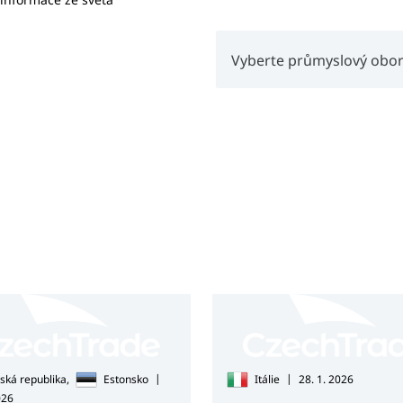
Vyberte průmyslový obo
|
|
ská republika,
Estonsko
Itálie
28. 1. 2026
026