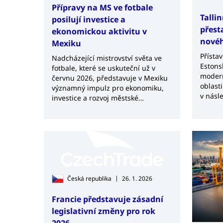
Přípravy na MS ve fotbale
Talli
posilují investice a
přest
ekonomickou aktivitu v
novéh
Mexiku
Přísta
Nadcházející mistrovství světa ve
Estons
fotbale, které se uskuteční už v
modern
červnu 2026, představuje v Mexiku
oblast
významný impulz pro ekonomiku,
v násl
investice a rozvoj městské
výstav
infrastruktury. Země se připravuje
přibliž
nejen na sportovní událost
velké 
globálního významu, ale i na
přilehl
dlouhodobé využití projektů
realizovaných v rámci šampionátu.
|
Česká republika
26. 1. 2026
Francie představuje zásadní
legislativní změny pro rok
2026