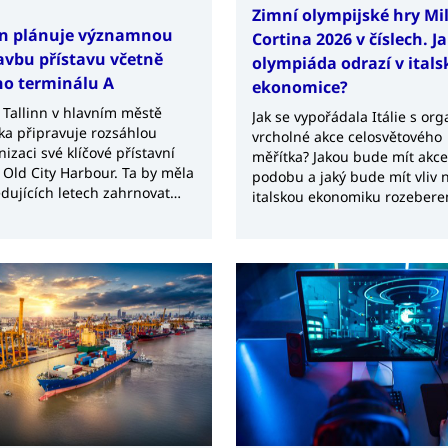
Zimní olympijské hry Mi
nn plánuje významnou
Cortina 2026 v číslech. Ja
avbu přístavu včetně
olympiáda odrazí v itals
o terminálu A
ekonomice?
v Tallinn v hlavním městě
Jak se vypořádala Itálie s org
ka připravuje rozsáhlou
vrcholné akce celosvětového
izaci své klíčové přístavní
měřítka? Jakou bude mít akce
i Old City Harbour. Ta by měla
podobu a jaký bude mít vliv 
edujících letech zahrnovat
italskou ekonomiku rozebere
bu nového terminálu A za
následujícím článku.
ně 30 milionů eur a další
developerské projekty v
ém okolí.