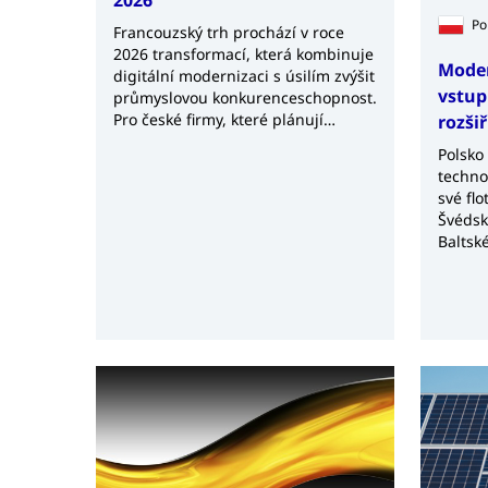
Po
Francouzský trh prochází v roce
2026 transformací, která kombinuje
Moder
digitální modernizaci s úsilím zvýšit
vstup
průmyslovou konkurenceschopnost.
Pro české firmy, které plánují
rozšiř
expandovat nebo již v regionu
Polsko 
působí, to znamená nutnost
technol
adaptace na nový systém
své flo
elektronické fakturace a změny v
Švédsk
celních režimech, ale zároveň i
Baltsk
možnost těžit z postupného
snižování daňové zátěže výroby.