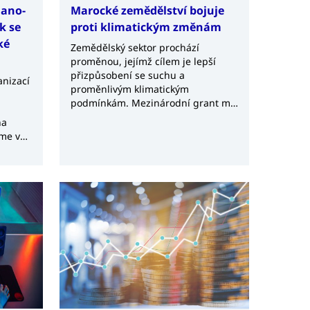
lano-
Marocké zemědělství bojuje
k se
proti klimatickým změnám
ké
Zemědělský sektor prochází
proměnou, jejímž cílem je lepší
přizpůsobení se suchu a
anizací
proměnlivým klimatickým
podmínkám. Mezinárodní grant má
urychlit zavádění inovativních
na
postupů a podpořit nejohroženější
me v
skupiny producentů.