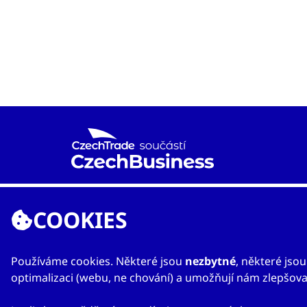
Agentura CzechTrade je již od roku 1997 národní
proexportní organizací založenou Ministerstvem
COOKIES
průmyslu a obchodu s cílem rozvíjet mezinárodní
obchod a vzájemnou spolupráci mezi českými a
zahraničními subjekty.
Používáme cookies. Některé jsou
nezbytné
, některé jso
optimalizaci (webu, ne chování) a umožňují nám zlepšovat