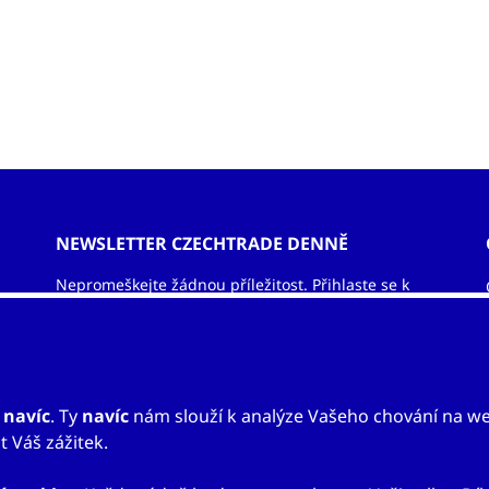
NEWSLETTER CZECHTRADE DENNĚ
Nepromeškejte žádnou příležitost. Přihlaste se k
odběru newsletteru a nechejte si zasílat informace
ze světa exportu – obchodní příležitosti, vzdělávací
akce, veletrhy, aktuality.
ODEBÍRAT NEWSLETTER
u
navíc
. Ty
navíc
nám slouží k analýze Vašeho chování na w
 Váš zážitek.