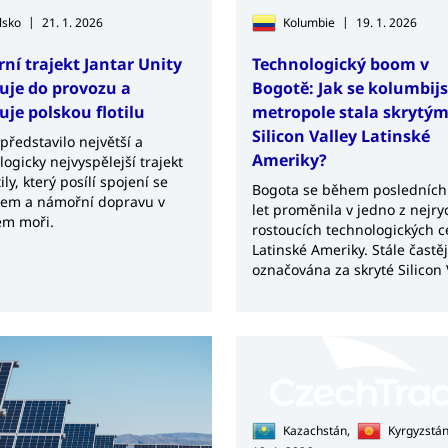
|
|
lsko
21. 1. 2026
Kolumbie
19. 1. 2026
ní trajekt Jantar Unity
Technologický boom v
uje do provozu a
Bogotě: Jak se kolumbij
uje polskou flotilu
metropole stala skrytý
Silicon Valley Latinské
představilo největší a
Ameriky?
ogicky nejvyspělejší trajekt
tily, který posílí spojení se
Bogota se během posledních 
em a námořní dopravu v
let proměnila v jedno z nejryc
ém moři.
rostoucích technologických c
Latinské Ameriky. Stále častěj
označována za skryté Silicon 
regionu.
Kazachstán,
Kyrgyzstá