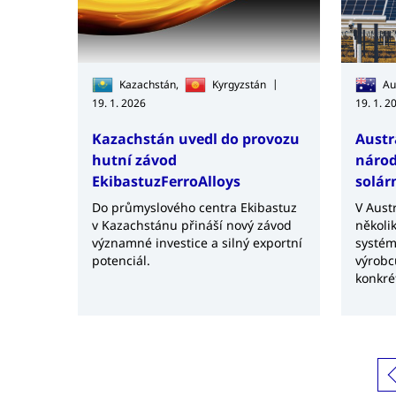
|
Kazachstán,
Kyrgyzstán
Au
19. 1. 2026
19. 1. 2
Kazachstán uvedl do provozu
Austr
hutní závod
národ
EkibastuzFerroAlloys
solár
Do průmyslového centra Ekibastuz
V Austr
v Kazachstánu přináší nový závod
několi
významné investice a silný exportní
systém
potenciál.
výrobc
konkrét
počítá
míst po
aktuálně
použit