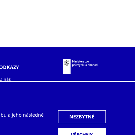
ODKAZY
O nás
Zahraniční kanceláře
Služby
Kontakty
ebu a jeho následné