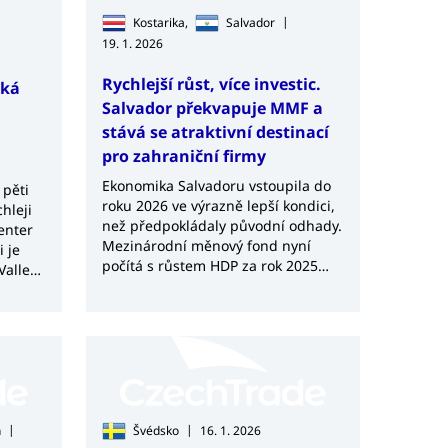
|
Kostarika,
Salvador
19. 1. 2026
Rychlejší růst, více investic.
ská
Salvador překvapuje MMF a
m
stává se atraktivní destinací
pro zahraniční firmy
Ekonomika Salvadoru vstoupila do
pěti
roku 2026 ve výrazně lepší kondici,
hleji
než předpokládaly původní odhady.
enter
Mezinárodní měnový fond nyní
i je
počítá s růstem HDP za rok 2025
Valley
kolem čtyř procent, a to díky
výrazně vyšší důvěře, silným tokům
remitencí a rychle rostoucím
investicím. Tento vývoj zvyšuje
atraktivitu země nejen pro globální
kapitál, ale také pro zahraniční
dodavatele a exportéry.
|
|
n
Švédsko
16. 1. 2026