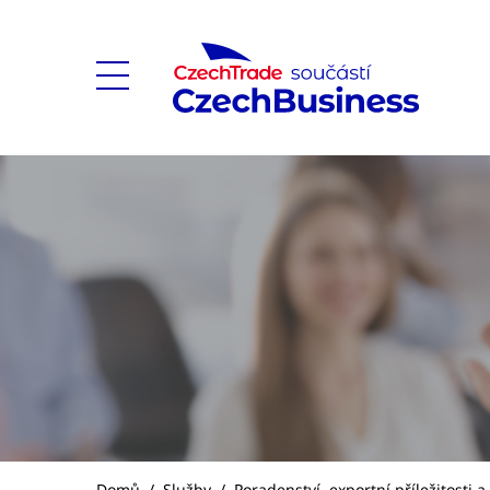
Domů
/
Služby
/
Poradenství, exportní příležitosti 