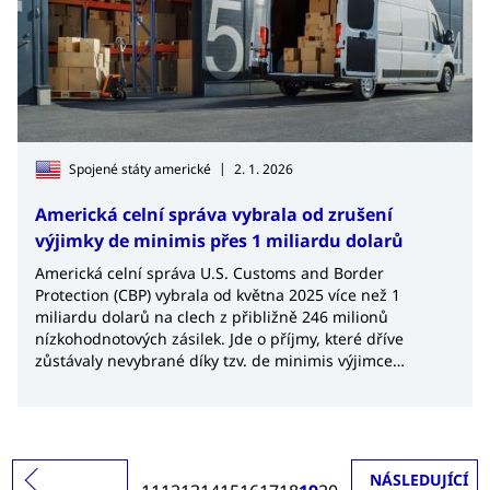
|
Spojené státy americké
2. 1. 2026
Americká celní správa vybrala od zrušení
výjimky de minimis přes 1 miliardu dolarů
Americká celní správa U.S. Customs and Border
Protection (CBP) vybrala od května 2025 více než 1
miliardu dolarů na clech z přibližně 246 milionů
nízkohodnotových zásilek. Jde o příjmy, které dříve
zůstávaly nevybrané díky tzv. de minimis výjimce
umožňující bezcelní dovoz zboží.
NÁSLEDUJÍCÍ