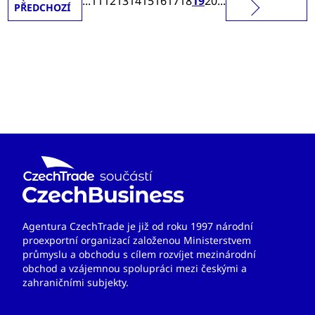
...
11
12
13
14
15
16
17
18
19
20
...
PŘEDCHOZÍ
Agentura CzechTrade je již od roku 1997 národní
proexportní organizací založenou Ministerstvem
průmyslu a obchodu s cílem rozvíjet mezinárodní
obchod a vzájemnou spolupráci mezi českými a
zahraničními subjekty.