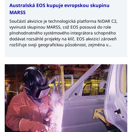
Australská EOS kupuje evropskou skupinu
MARSS
Součástí akvizice je technologická platforma NiDAR C2,
vyvinutá skupinou MARSS, což EOS posouvá do role
plnohodnotného systémového integrátora schopného
dodávat rozsáhlé projekty na klíč. EOS akvizicí zároveň
rozšiřuje svoji geografickou působnost, zejména v
Evropě a na Blízkém východě.