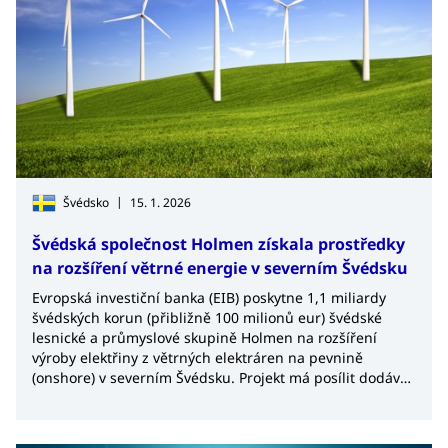
|
Švédsko
15. 1. 2026
Švédská společnost Holmen získala prostředky
na rozšíření větrné energie v severním Švédsku
Evropská investiční banka (EIB) poskytne 1,1 miliardy
švédských korun (přibližně 100 milionů eur) švédské
lesnické a průmyslové skupině Holmen na rozšíření
výroby elektřiny z větrných elektráren na pevnině
(onshore) v severním Švédsku. Projekt má posílit dodávky
čisté energie, podpořit energeticky náročný průmysl a
přispět k dosažení cíle Švédska dosáhnout nulových
emisí skleníkových plynů do roku 2045.