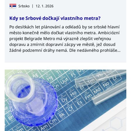
|
Srbsko
12. 1. 2026
Kdy se Srbové dočkají vlastního metra?
Po desítkách let plánování a odkladů by se srbské hlavní
město konečně mělo dočkat vlastního metra. Ambiciózní
projekt Belgrade Metro má výrazně zlepšit veřejnou
dopravu a zmírnit dopravní zácpy ve městě, jež dosud
žádné podzemní dráhy nemá. Dle nedávného prohlášení
srbského ministra financí Siniši Maliho by měla být první
linka bělehradského metra dokončena v roce 2030.