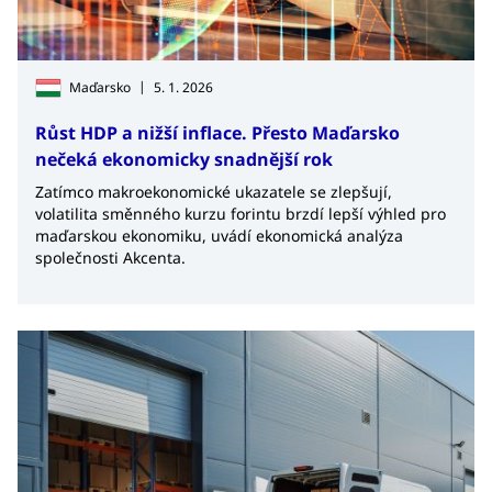
|
Maďarsko
5. 1. 2026
Růst HDP a nižší inflace. Přesto Maďarsko
nečeká ekonomicky snadnější rok
Zatímco makroekonomické ukazatele se zlepšují,
volatilita směnného kurzu forintu brzdí lepší výhled pro
maďarskou ekonomiku, uvádí ekonomická analýza
společnosti Akcenta.