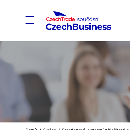
Domů
/
Služby
/
Poradenství, exportní příležitosti 