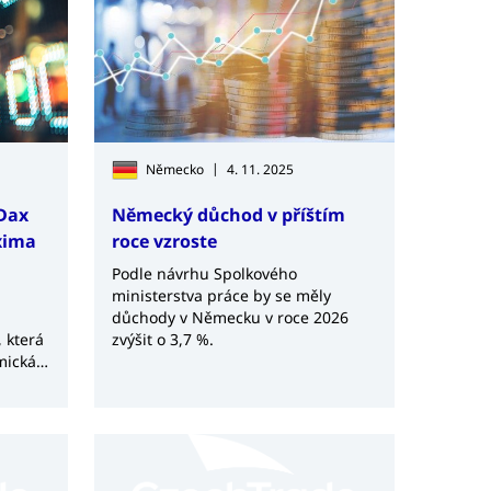
|
Německo
4. 11. 2025
Dax
Německý důchod v příštím
xima
roce vzroste
Podle návrhu Spolkového
ministerstva práce by se měly
důchody v Německu v roce 2026
, která
zvýšit o 3,7 %.
mická