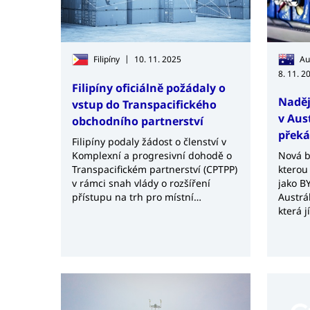
|
Filipíny
10. 11. 2025
Au
8. 11. 2
Filipíny oficiálně požádaly o
Naděj
vstup do Transpacifického
v Aus
obchodního partnerství
překá
Filipíny podaly žádost o členství v
Komplexní a progresivní dohodě o
Nová b
Transpacifickém partnerství (CPTPP)
kterou 
v rámci snah vlády o rozšíření
jako B
přístupu na trh pro místní
Austrá
průmyslová odvětví navzdory
která j
potenciálním překážkám.
domácn
podpor
přesto
sází n
spotřeb