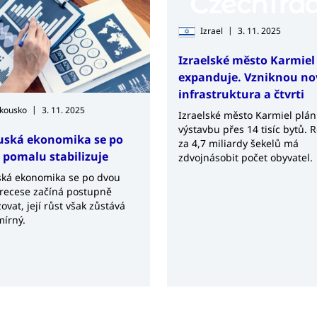
|
Izrael
3. 11. 2025
Izraelské město Karmiel
expanduje. Vzniknou no
infrastruktura a čtvrti
|
kousko
3. 11. 2025
Izraelské město Karmiel plán
výstavbu přes 14 tisíc bytů. 
ská ekonomika se po
za 4,7 miliardy šekelů má
i pomalu stabilizuje
zdvojnásobit počet obyvatel.
ká ekonomika se po dvou
 recese začíná postupně
zovat, její růst však zůstává
mírný.