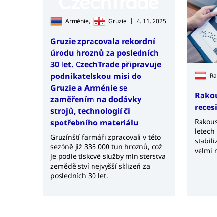
|
Arménie,
Gruzie
4. 11. 2025
Gruzie zpracovala rekordní
úrodu hroznů za posledních
30 let. CzechTrade připravuje
podnikatelskou misi do
Ra
Gruzie a Arménie se
Rakou
zaměřením na dodávky
reces
strojů, technologií či
Rakous
spotřebního materiálu
letech
Gruzínští farmáři zpracovali v této
stabili
sezóně již 336 000 tun hroznů, což
velmi 
je podle tiskové služby ministerstva
zemědělství nejvyšší sklizeň za
posledních 30 let.