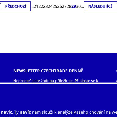
...
21
22
23
24
25
26
27
28
29
30
...
PŘEDCHOZÍ
NÁSLEDUJÍCÍ
NEWSLETTER CZECHTRADE DENNĚ
Nepromeškejte žádnou příležitost. Přihlaste se k
odběru newsletteru a nechejte si zasílat informace
ze světa exportu – obchodní příležitosti, vzdělávací
akce, veletrhy, aktuality.
ODEBÍRAT NEWSLETTER
u
navíc
. Ty
navíc
nám slouží k analýze Vašeho chování na w