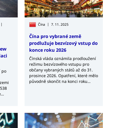
|
|
Čína
7. 11. 2025
Čína pro vybrané země
prodlužuje bezvízový vstup do
new
konce roku 2026
laci
Čínská vláda oznámila prodloužení
režimu bezvízového vstupu pro
občany vybraných států až do 31.
í po
prosince 2026. Opatření, které mělo
původně skončit na konci roku
 zemi
2025, je součástí strategie Pekingu
 538
zaměřené na podporu cestovního
e
ruchu, obchodu a mezinárodní
na
spolupráce. Zároveň Čína do
programu nově zařadila Švédsko,
čímž se počet zemí s bezvízovým
režimem rozšířil na 45.