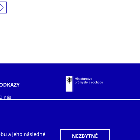
ODKAZY
O nás
Zahraniční kanceláře
Služby
Kontakty
ebu a jeho následné