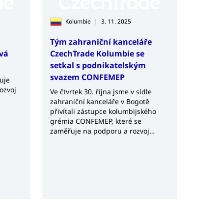
|
Kolumbie
3. 11. 2025
Tým zahraniční kanceláře
vá
CzechTrade Kolumbie se
setkal s podnikatelským
svazem CONFEMEP
uje
Rozvoj
Ve čtvrtek 30. října jsme v sídle
zahraniční kanceláře v Bogotě
přivítali zástupce kolumbijského
grémia CONFEMEP, které se
zaměřuje na podporu a rozvoj
malých a středních podniků
zejména prostřednictvím
vzdělávání, networkingu a
odborných kongresů.