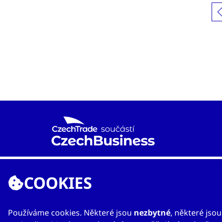
Agentura CzechTrade je již od roku 1997 národní
proexportní organizací založenou Ministerstvem
COOKIES
průmyslu a obchodu s cílem rozvíjet mezinárodní
obchod a vzájemnou spolupráci mezi českými a
zahraničními subjekty.
Používáme cookies. Některé jsou
nezbytné
, některé jso