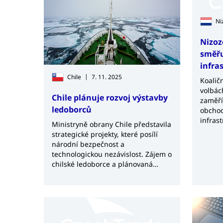
Ni
Nizoz
směřu
infra
|
Chile
7. 11. 2025
Koalič
volbác
Chile plánuje rozvoj výstavby
zaměří
ledoborců
obchod
infras
Ministryně obrany Chile představila
strategické projekty, které posílí
národní bezpečnost a
technologickou nezávislost. Zájem o
chilské ledoborce a plánovaná
výroba dronů potvrzují rostoucí
ambice země v oblasti obranného
průmyslu.