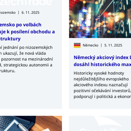
|
zozemsko
6. 11. 2025
emsko po volbách
je k posílení obchodu a
struktury
|
Německo
5. 11. 2025
ní jednání po nizozemských
h ukazují, že nová vláda
Německý akciový index 
 pozornost na mezinárodní
dosáhl historického ma
, strategickou autonomii a
trukturu.
Historicky vysoké hodnoty
nejdůležitějšího evropského
akciového indexu naznačují
pozitivní očekávání investorů
podporují i politická a ekono
rozhodnutí v zahraničí.