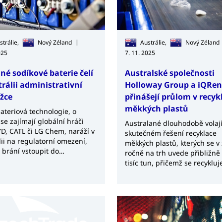
|
strálie,
Nový Zéland
Austrálie,
Nový Zéland
025
7. 11. 2025
né sodíkové baterie čelí
Australské společnosti
trálii administrativní
Holloway Group a iQRe
žce
přinášejí průlom v recyk
měkkých plastů
ateriová technologie, o
se zajímají globální hráči
Australané dlouhodobě volaj
YD, CATL či LG Chem, naráží v
skutečném řešení recyklace
lii na regulatorní omezení,
měkkých plastů, kterých se v
í brání vstoupit do
ročně na trh uvede přibližně
ostí a čerpat státní
tisíc tun, přičemž se recykluj
u. Místní výrobce Powercap
pouhých 6 % a většina končí 
 plánuje rozšíření kapacit a
skládkách.
a rostoucí poptávku i zájem
itelů o alternativu k lithiu.