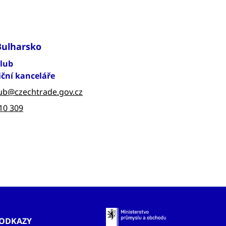
Bulharsko
olub
iční kanceláře
ub@czechtrade.gov.cz
10 309
ODKAZY