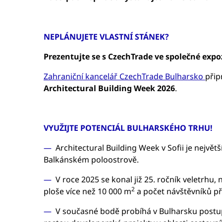
NEPLÁNUJETE VLASTNÍ STÁNEK?
Prezentujte se s CzechTrade ve společné expozi
Zahraniční kancelář CzechTrade Bulharsko
přip
Architectural Building Week
2
026
.
VYUŽIJTE POTENCIÁL BULHARSKÉHO TRHU!
Architectural Building Week v Sofii je nejv
Balkánském poloostrově.
V roce 2025 se konal již 25. ročník veletrhu,
2
ploše více než 10 000 m
a počet návštěvníků př
V současné bodě probíhá v Bulharsku postu