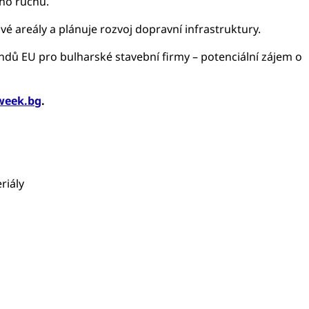
ího ruchu.
é areály a plánuje rozvoj dopravní infrastruktury.
ndů EU pro bulharské stavební firmy – potenciální zájem o
week.bg
.
riály