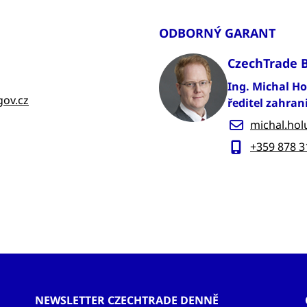
ODBORNÝ GARANT
CzechTrade 
Ing. Michal H
gov.cz
ředitel zahran
michal.hol
+359 878 3
NEWSLETTER CZECHTRADE DENNĚ