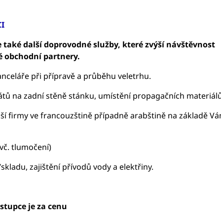
I
 také další doprovodné služby, které zvýší návštěvnost
vé obchodní partnery.
anceláře při přípravě a průběhu veletrhu.
átů na zadní stěně stánku, umístění propagačních materiál
ší firmy ve francouzštině případně arabštině na základě Vá
vč. tlumočení)
ladu, zajištění přívodů vody a elektřiny.
stupce je za cenu