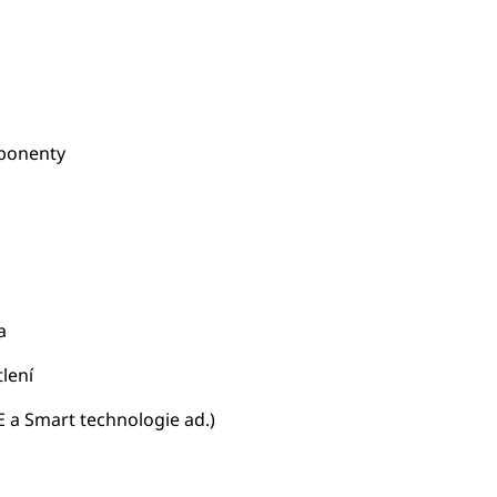
mponenty
a
tlení
 a Smart technologie ad.)