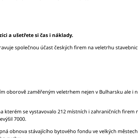
ci a ušetřete si čas i náklady.
ravuje společnou účast českých firem na veletrhu stavebnic
ětším oborově zaměřeným veletrhem nejen v Bulharsku ale i 
 na kterém se vystavovalo 212 místních i zahraničních firem 
evýšil 7000.
pná obnova stávajícího bytového fondu ve velkých městech