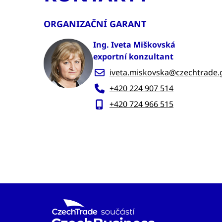
ORGANIZAČNÍ GARANT
Ing. Iveta Miškovská
exportní konzultant
iveta.miskovska@czechtrade.
+420 224 907 514
+420 724 966 515