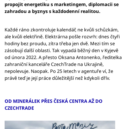
propojit energetiku s marketingem, diplomacii se
zahradou a byznys s každodenní realitou.
Každé ráno zkontroluje kalendář, ne kvůli schůzkám,
ale kvůli elektřině. Elektrárna pošle rozvrh: dnes čtyři
hodiny bez proudu, zítra třeba jen dvě. Mezi tím se
zásobují další oblasti. Tak vypadá běžný den v Kyjevě
od února 2022. A přesto Oksana Antonenko, ředitelka
zahraniční kanceláře CzechTrade na Ukrajině,
nepolevuje. Naopak. Po 25 letech v agentuře ví, že
právě teď je její práce důležitější než kdykoli dřív.
OD MINERÁLEK PŘES ČESKÁ CENTRA AŽ DO
CZECHTRADE