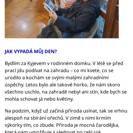
JAK VYPADÁ MŮJ DEN?
Bydlím za Kyjevem v rodinném domku. V létě se před
prací jdu podívat na zahradu – co mi kvete, co se
urodilo a kochám se svými malými zahradními
úspěchy. Letos bylo ale takové horko, že nám skoro
všechno uschlo, na zahradě nebyl ani stín, kde bych se
mohla schovat já nebo květiny.
Na podzim, když už začíná příroda usínat, tak se vrhnu
alespoň na sbírání ořechů. V zimě s nimi krmím
sýkorky tím, co zbude. Příroda je mocná čarodějka,
která nám umožňuje ji sledovat po celý rok.