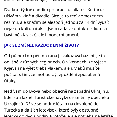
Dvakrát týdně chodím po práci na pilates. Kulturu si
užívám v kině a divadle. Sice je to teď v omezeném
režimu, ale snažím se alespoň jednou za 14 dní využít
nějakou kulturní akci. Jsem ráda v kontaktu s lidmi a
baví mě klasické, ale i moderní umění.
JAK SE ZMĚNIL KAŽDODENNÍ ŽIVOT?
Od půlnoci do pěti do rána je zákaz vycházení. Je to
odlišné v různých regionech. O víkendech lze vyjet z
Kyjeva i na výlet třeba vlakem, ale u vlaků musíte
počítat s tím, že mohou být zpoždění způsobená
útoky.
Jezdívám do Lvova nebo obecně na západní Ukrajinu,
kde jsou lázně. Turistické návyky se změnily obecně u
Ukrajinců. Dříve se hodně létalo na dovolené do
Turecka a dalších letovisek, které byly dostupné
letecky do dvou hodin. Protože je ale potřeba na letiště