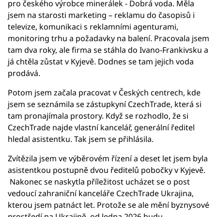
pro českého výrobce minerálek - Dobrá voda. Měla
jsem na starosti marketing – reklamu do časopisů i
televize, komunikaci s reklamními agenturami,
monitoring trhu a požadavky na balení. Pracovala jsem
tam dva roky, ale firma se stáhla do Ivano-Frankivsku a
já chtěla zůstat v Kyjevě. Dodnes se tam jejich voda
prodává.
Potom jsem začala pracovat v Českých centrech, kde
jsem se seznámila se zástupkyní CzechTrade, která si
tam pronajímala prostory. Když se rozhodlo, že si
CzechTrade najde vlastní kancelář, generální ředitel
hledal asistentku. Tak jsem se přihlásila.
Zvítězila jsem ve výběrovém řízení a deset let jsem byla
asistentkou postupně dvou ředitelů pobočky v Kyjevě.
Nakonec se naskytla příležitost ucházet se o post
vedoucí zahraniční kanceláře CzechTrade Ukrajina,
kterou jsem patnáct let. Protože se ale mění byznysové
prostředí na Ukrajině, od ledna 2026 budu