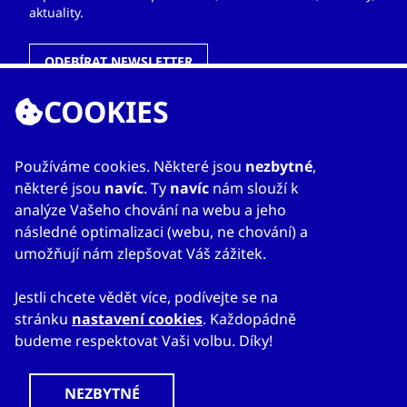
aktuality.
ODEBÍRAT NEWSLETTER
COOKIES
ODKAZY
Používáme cookies. Některé jsou
nezbytné
,
některé jsou
navíc
. Ty
navíc
nám slouží k
O nás
analýze Vašeho chování na webu a jeho
Zahraniční kanceláře
následné optimalizaci (webu, ne chování) a
Služby
umožňují nám zlepšovat Váš zážitek.
Kontakty
Jestli chcete vědět více, podívejte se na
stránku
nastavení cookies
. Každopádně
budeme respektovat Vaši volbu. Díky!