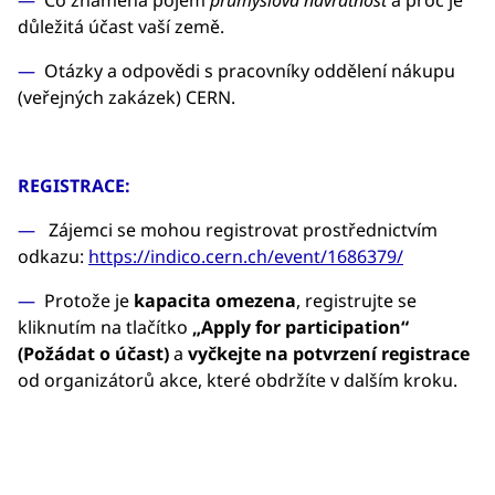
Co znamená pojem
průmyslová návratnost
a proč je
důležitá účast vaší země.
Otázky a odpovědi s pracovníky oddělení nákupu
(veřejných zakázek) CERN.
REGISTRACE:
Zájemci se mohou registrovat prostřednictvím
odkazu:
https://indico.cern.ch/event/1686379/
Protože je
kapacita omezena
, registrujte se
kliknutím na tlačítko
„Apply for participation“
(Požádat o účast)
a
vyčkejte na potvrzení registrace
od organizátorů akce, které obdržíte v dalším kroku.