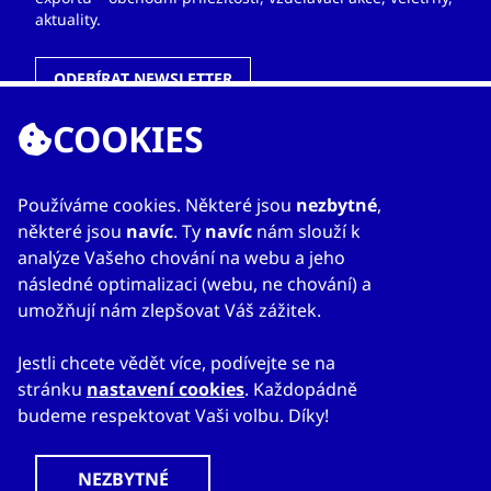
aktuality.
ODEBÍRAT NEWSLETTER
COOKIES
ODKAZY
Používáme cookies. Některé jsou
nezbytné
,
některé jsou
navíc
. Ty
navíc
nám slouží k
O nás
analýze Vašeho chování na webu a jeho
Zahraniční kanceláře
následné optimalizaci (webu, ne chování) a
Služby
umožňují nám zlepšovat Váš zážitek.
Kontakty
Jestli chcete vědět více, podívejte se na
stránku
nastavení cookies
. Každopádně
budeme respektovat Vaši volbu. Díky!