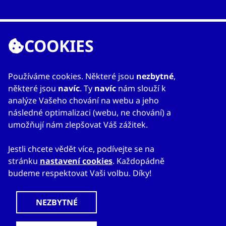
COOKIES
ODKAZY
O nás
Používáme cookies. Některé jsou
nezbytné
,
Zahraniční kanceláře
některé jsou
navíc
. Ty
navíc
nám slouží k
Služby
analýze Vašeho chování na webu a jeho
Kontakty
následné optimalizaci (webu, ne chování) a
umožňují nám zlepšovat Váš zážitek.
Jestli chcete vědět více, podívejte se na
stránku
nastavení cookies
. Každopádně
budeme respektovat Vaši volbu. Díky!
© 2023
Mapa webu
Prohlášení o přístupnosti
CzechTrade
Nastavení cookies
Právní výhrada
Ochrana osobních údajů
Obchodní podmínky