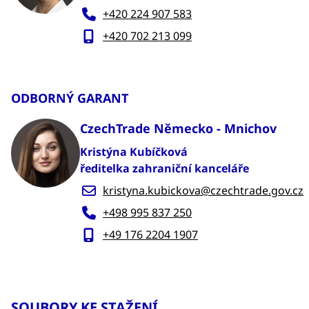
+420 224 907 583
+420 702 213 099
ODBORNÝ GARANT
CzechTrade Německo - Mnichov
Kristýna Kubíčková
ředitelka zahraniční kanceláře
kristyna.kubickova@czechtrade.gov.cz
+498 995 837 250
+49 176 2204 1907
SOUBORY KE STAŽENÍ