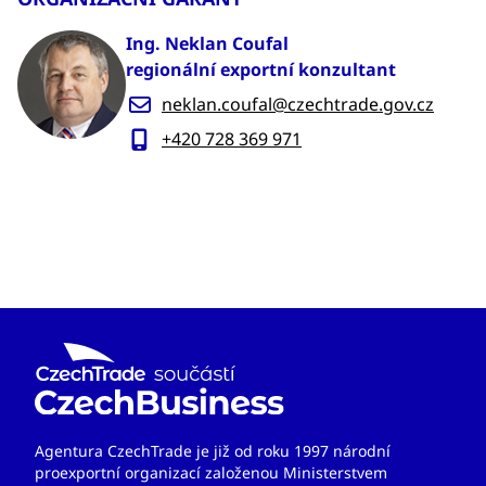
Ing. Neklan Coufal
regionální exportní konzultant
neklan.coufal@czechtrade.gov.cz
+420 728 369 971
Agentura CzechTrade je již od roku 1997 národní
proexportní organizací založenou Ministerstvem