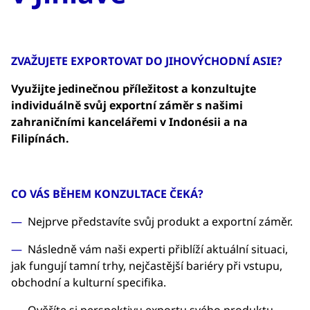
ZVAŽUJETE EXPORTOVAT DO JIHOVÝCHODNÍ ASIE?
Využijte jedinečnou příležitost a konzultujte
individuálně svůj exportní záměr s našimi
zahraničními kancelářemi v Indonésii a na
Filipínách.
CO VÁS BĚHEM KONZULTACE ČEKÁ?
Nejprve představíte svůj produkt a exportní záměr.
Následně vám naši experti přiblíží aktuální situaci,
jak fungují tamní trhy, nejčastější bariéry při vstupu,
obchodní a kulturní specifika.