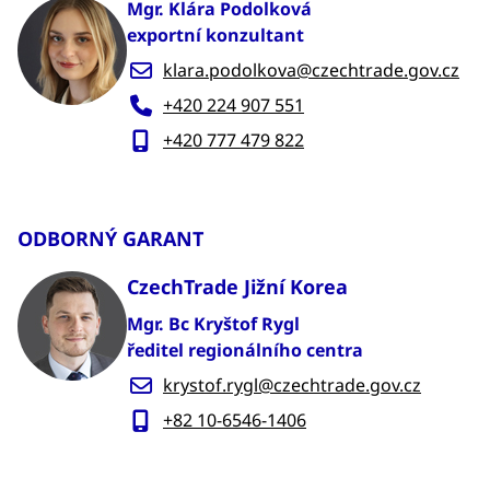
Mgr. Klára Podolková
exportní konzultant
klara.podolkova@czechtrade.gov.cz
+420 224 907 551
+420 777 479 822
ODBORNÝ GARANT
CzechTrade Jižní Korea
Mgr. Bc Kryštof Rygl
ředitel regionálního centra
krystof.rygl@czechtrade.gov.cz
+82 10-6546-1406