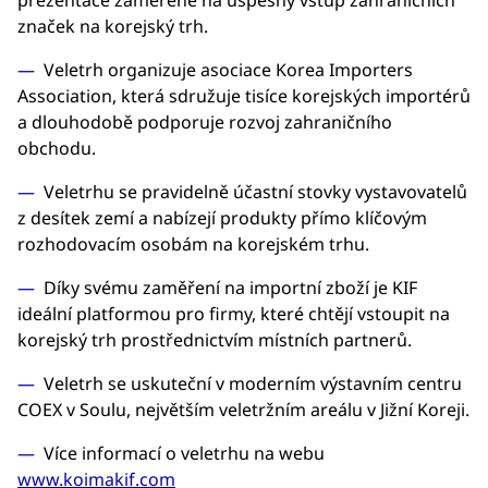
prezentace zaměřené na úspěšný vstup zahraničních
značek na korejský trh.
Veletrh organizuje asociace Korea Importers
Association, která sdružuje tisíce korejských importérů
a dlouhodobě podporuje rozvoj zahraničního
obchodu.
Veletrhu se pravidelně účastní stovky vystavovatelů
z desítek zemí a nabízejí produkty přímo klíčovým
rozhodovacím osobám na korejském trhu.
Díky svému zaměření na importní zboží je KIF
ideální platformou pro firmy, které chtějí vstoupit na
korejský trh prostřednictvím místních partnerů.
Veletrh se uskuteční v moderním výstavním centru
COEX v Soulu, největším veletržním areálu v Jižní Koreji.
Více informací o veletrhu na webu
www.koimakif.com