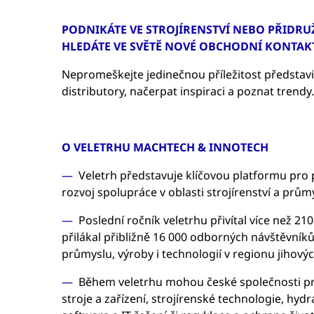
PODNIKÁTE VE STROJÍRENSTVÍ NEBO PŘIDR
HLEDÁTE VE SVĚTĚ NOVÉ OBCHODNÍ KONTAKT
Nepromeškejte jedinečnou příležitost představi
distributory, načerpat inspiraci a poznat trend
O VELETRHU MACHTECH & INNOTECH
Veletrh představuje klíčovou platformu pro
rozvoj spolupráce v oblasti strojírenství a prům
Poslední ročník veletrhu přivítal více než 21
přilákal přibližně 16 000 odborných návštěvníků.
průmyslu, výroby i technologií v regionu jihový
Během veletrhu mohou české společnosti pre
stroje a zařízení, strojírenské technologie, hy