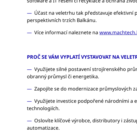
software a IT řešení či recyklace a ochrana živo
Účast na veletrhu tak představuje efektivní př
perspektivních trzích Balkánu.
Více informací naleznete na
www.machtech.
PROČ SE VÁM VYPLATÍ VYSTAVOVAT NA VELE
Využijete silné postavení strojírenského prů
obranný průmysl či energetika.
Zapojíte se do modernizace průmyslových zař
Využijete investice podpořené národními a 
technologiích.
Oslovíte klíčové výrobce, distributory i zást
automatizace.