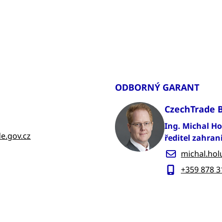
ODBORNÝ GARANT
CzechTrade 
Ing. Michal H
e.gov.cz
ředitel zahran
michal.hol
+359 878 3