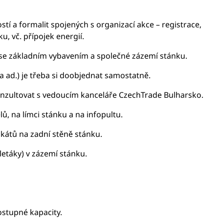
stí a formalit spojených s organizací akce – registrace,
, vč. přípojek energií.
o se základním vybavením a společné zázemí stánku.
na ad.) je třeba si doobjednat samostatně.
nzultovat s vedoucím kanceláře CzechTrade Bulharsko.
ů, na límci stánku a na infopultu.
akátů na zadní stěně stánku.
letáky) v zázemí stánku.
dostupné kapacity.