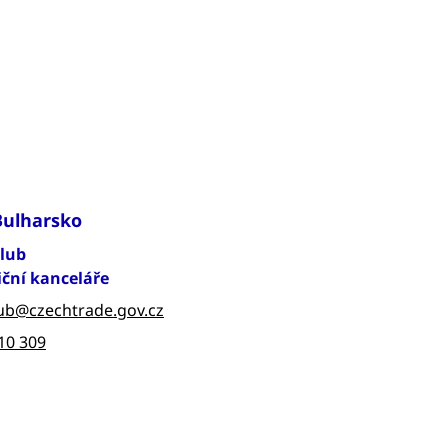
Bulharsko
olub
iční kanceláře
ub@czechtrade.gov.cz
10 309