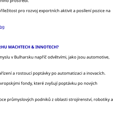
tního prostředí.
íležitost pro rozvoj exportních aktivit a posílení pozice na
bg
TRHU MACHTECH & INNOTECH?
myslu v Bulharsku napříč odvětvími, jako jsou automotive,
ízení a rostoucí poptávky po automatizaci a inovacích.
evropskými fondy, které zvyšují poptávku po nových
upce průmyslových podniků z oblasti strojírenství, robotiky a