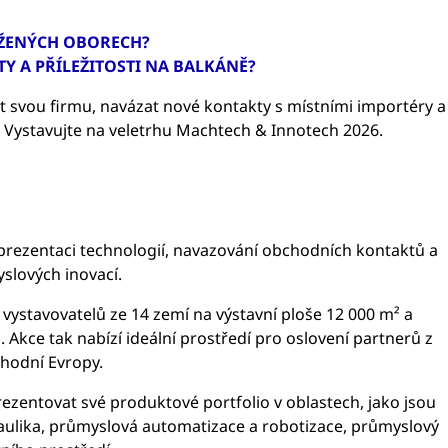
UŽENÝCH OBORECH?
Y A PŘÍLEŽITOSTI NA BALKÁNĚ?
t svou firmu, navázat nové kontakty s místními importéry a
y. Vystavujte na veletrhu Machtech & Innotech 2026.
 prezentaci technologií, navazování obchodních kontaktů a
yslových inovací.
0 vystavovatelů ze 14 zemí na výstavní ploše 12 000 m² a
 Akce tak nabízí ideální prostředí pro oslovení partnerů z
chodní Evropy.
zentovat své produktové portfolio v oblastech, jako jsou
draulika, průmyslová automatizace a robotizace, průmyslový