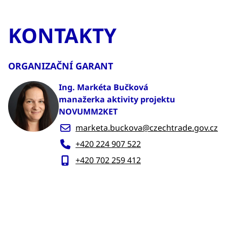
KONTAKTY
ORGANIZAČNÍ GARANT
Ing. Markéta Bučková
manažerka aktivity projektu
NOVUMM2KET
marketa.buckova@czechtrade.gov.cz
+420 224 907 522
+420 702 259 412