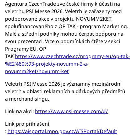
Agentura CzechTrade zve české firmy k účasti na
veletrhu PSI Messe 2026. Veletrh je zařazený mezi
podporované akce v projektu NOVUMM2KET
spolufinancovaného z OP TAK - program Marketing.
Malé a střední podniky mohou čerpat podporu na
svou prezentaci. Více o podmínkách čtěte v sekci
Programy EU, OP
TAK
https://www.czechtrade.cz/programy-eu/op-tak-
%E2%80%93-projekty-novumm-2-a-
novumm2ket/novumm-ket
Veletrh PSI Messe 2026 je významný mezinárodní
veletrh v oblasti reklamních a dárkových předmětů
a merchandisingu.
Link na akci:
https://www.psi-messe.com/#/
Link pro přihlášení
:
https://aisportal.mpo.gov.cz/AISPortal/Default