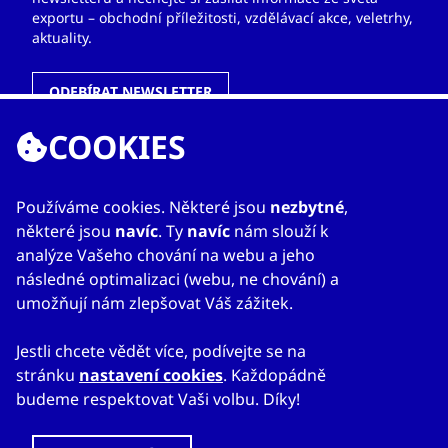
exportu – obchodní příležitosti, vzdělávací akce, veletrhy,
aktuality.
ODEBÍRAT NEWSLETTER
COOKIES
ODKAZY
Používáme cookies. Některé jsou
nezbytné
,
některé jsou
navíc
. Ty
navíc
nám slouží k
O nás
analýze Vašeho chování na webu a jeho
Zahraniční kanceláře
následné optimalizaci (webu, ne chování) a
Služby
umožňují nám zlepšovat Váš zážitek.
Kontakty
Jestli chcete vědět více, podívejte se na
stránku
nastavení cookies
. Každopádně
budeme respektovat Vaši volbu. Díky!