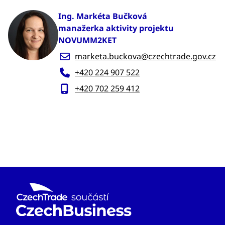
Ing. Markéta Bučková
manažerka aktivity projektu
NOVUMM2KET
marketa.buckova@czechtrade.gov.cz
+420 224 907 522
+420 702 259 412