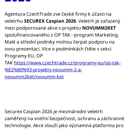
Agentura CzechTrade zve české firmy k účasti na
veletrhu
SECUREX Caspian
2026
. Veletrh je zařazený
mezi podporované akce v projektu
NOVUMM2KET
spolufinancovaného z OP TAK - program Marketing.
Malé a střední podniky mohou čerpat podporu na
svou prezentaci. Více o podmínkách čtěte v sekci
Programy EU, OP
TAK
https://www.czechtrade.cz/programy-eu/op-tak-
%E2%80%93-projekty-novumm-2-a-
novumm2ket/novumm-ket
Securex Caspian 2026
je mezinárodní veletrh
zaměřený na vnitřní bezpečnost, ochranu a záchranné
technologie. Akce slouží jako významná platforma pro