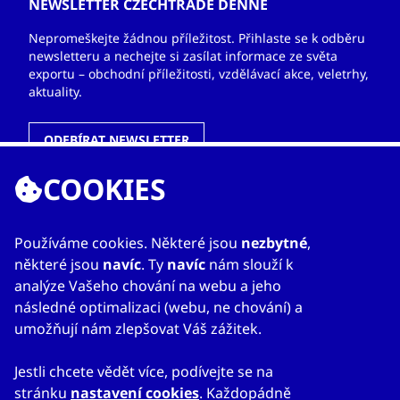
NEWSLETTER CZECHTRADE DENNĚ
Nepromeškejte žádnou příležitost. Přihlaste se k odběru
newsletteru a nechejte si zasílat informace ze světa
exportu – obchodní příležitosti, vzdělávací akce, veletrhy,
aktuality.
ODEBÍRAT NEWSLETTER
COOKIES
ODKAZY
Používáme cookies. Některé jsou
nezbytné
,
některé jsou
navíc
. Ty
navíc
nám slouží k
O nás
analýze Vašeho chování na webu a jeho
Zahraniční kanceláře
následné optimalizaci (webu, ne chování) a
Služby
umožňují nám zlepšovat Váš zážitek.
Kontakty
Jestli chcete vědět více, podívejte se na
stránku
nastavení cookies
. Každopádně