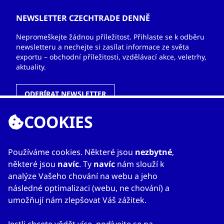
NEWSLETTER CZECHTRADE DENNĚ
Nepromeškejte žádnou příležitost. Přihlaste se k odběru
newsletteru a nechejte si zasílat informace ze světa
exportu – obchodní příležitosti, vzdělávací akce, veletrhy,
aktuality.
ODEBÍRAT NEWSLETTER
COOKIES
ODKAZY
Používáme cookies. Některé jsou
nezbytné
,
některé jsou
navíc
. Ty
navíc
nám slouží k
O nás
analýze Vašeho chování na webu a jeho
Zahraniční kanceláře
následné optimalizaci (webu, ne chování) a
Služby
umožňují nám zlepšovat Váš zážitek.
Kontakty