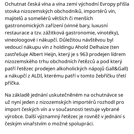
Ochutnat česká vína a vína zemí východní Evropy přišla
stovka nizozemských obchodníků, importérů vín,
majitelů a someliérů větších či menších
gastronomických zařízení (vinné bary, luxusní
restaurace a tzv. zážitková gastronomie, vinotéky),
vineoloogové i nákupčí. Důležitou návštěvou byl
vedoucí nákupu vín z holdingu Ahold Delhaize (ten
zastřešuje Albert Heijn, který je s 963 prodejen lídrem
nizozemského trhu obchodních řetězců a pod který
patří řetězec prodejen alkoholických nápojů Gall&Gall)
a nákupčí z ALDI, kterému patří v tomto žebříčku třetí
příčka.
Na základě jednání uskutečněném na ochutnávce se
už nyní jeden z nizozemských importérů rozhodl pro
import českých vín a v současnosti testuje vybrané
výrobce. Další významný řetězec je rovněž v jednání s
českým vinařstvím o možné spolupráci.