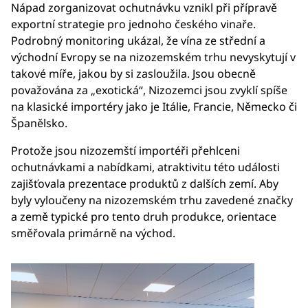
Nápad zorganizovat ochutnávku vznikl při přípravě
exportní strategie pro jednoho českého vinaře.
Podrobný monitoring ukázal, že vína ze střední a
východní Evropy se na nizozemském trhu nevyskytují v
takové míře, jakou by si zasloužila. Jsou obecně
považována za „exotická“, Nizozemci jsou zvyklí spíše
na klasické importéry jako je Itálie, Francie, Německo či
Španělsko.
Protože jsou nizozemští importéři přehlceni
ochutnávkami a nabídkami, atraktivitu této události
zajišťovala prezentace produktů z dalších zemí. Aby
byly vyloučeny na nizozemském trhu zavedené značky
a země typické pro tento druh produkce, orientace
směřovala primárně na východ.