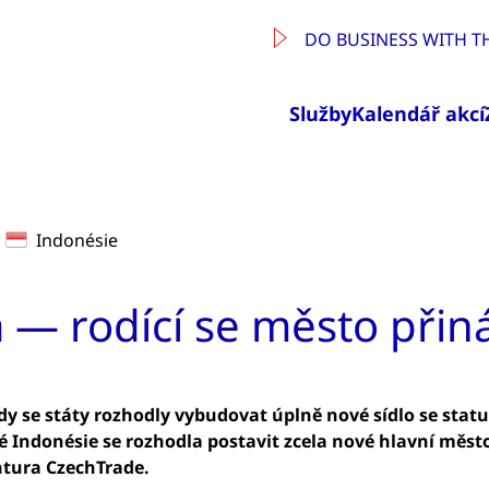
DO BUSINESS WITH T
Služby
Kalendář akcí
Indonésie
— rodící se město přináš
 kdy se státy rozhodly vybudovat úplně nové sídlo se sta
ndonésie se rozhodla postavit zcela nové hlavní město. A
ntura CzechTrade.