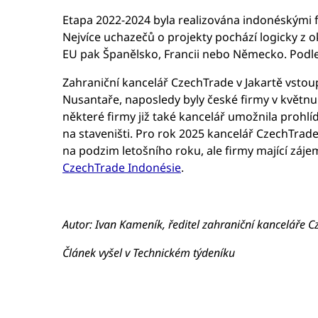
Etapa 2022-2024 byla realizována indonéskými fir
Nejvíce uchazečů o projekty pochází logicky z ok
EU pak Španělsko, Francii nebo Německo. Podle p
Zahraniční kancelář CzechTrade v Jakartě vstoup
Nusantaře, naposledy byly české firmy v květn
některé firmy již také kancelář umožnila prohlí
na staveništi. Pro rok 2025 kancelář CzechTrade
na podzim letošního roku, ale firmy mající záj
CzechTrade Indonésie
.
Autor: Ivan Kameník, ředitel zahraniční kanceláře 
Článek vyšel v Technickém týdeníku