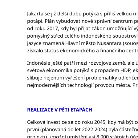
Jakarta se již delší dobu potýká s příliš velkou
potápí. Plán vybudovat nové správní centrum pro 
od roku 2017, kdy byl přijat zákon umožňující v
pomyslný střed celého indonéského souostroví v
jazyce znamená Hlavní město Nusantara (souost
získalo status ekonomického a finančního centr
Indonésie ještě patří mezi rozvojové země, ale 
světová ekonomika potýká s propadem HDP, ekon
slibuje nejenom vyřešení problematiky odlehčení
nejmodernějších technologií provozu města. Pr
REALIZACE V PĚTI ETAPÁCH
Celková investice se do roku 2045, kdy má být ce
první (plánovaná do let 2022-2024) byla částečně
projektu umožní umístění asi 8 000 státních úře