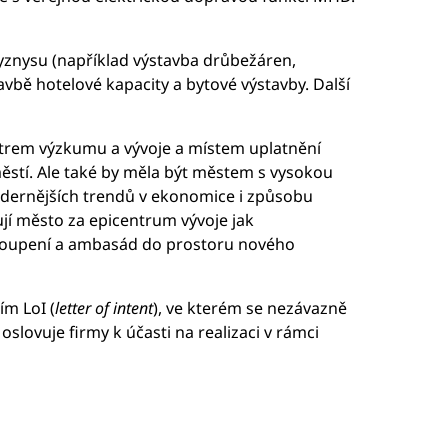
byznysu (například výstavba drůbežáren,
avbě hotelové kapacity a bytové výstavby. Další
ntrem výzkumu a vývoje a místem uplatnění
ěstí. Ale také by měla být městem s vysokou
modernějších trendů v ekonomice i způsobu
jí město za epicentrum vývoje jak
astoupení a ambasád do prostoru nového
ím LoI (
letter of intent
), ve kterém se nezávazně
oslovuje firmy k účasti na realizaci v rámci