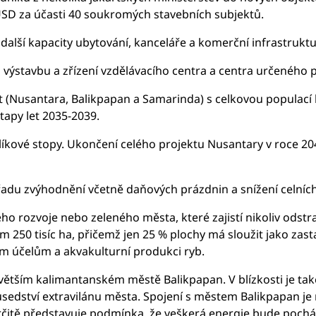
USD za účasti 40 soukromých stavebních subjektů.
alší kapacity ubytování, kanceláře a komerční infrastruktu
 výstavbu a zřízení vzdělávacího centra a centra určeného 
(Nusantara, Balikpapan a Samarinda) s celkovou populací ko
tapy let 2035-2039.
hlíkové stopy. Ukončení celého projektu Nusantary v roce 
 řadu zvýhodnění včetně daňových prázdnin a snížení celní
ho rozvoje nebo zeleného města, které zajistí nikoliv odstra
250 tisíc ha, přičemž jen 25 % plochy má sloužit jako zast
ím účelům a akvakulturní produkci ryb.
jvětším kalimantanském městě Balikpapan. V blízkosti je také
sedství extravilánu města. Spojení s městem Balikpapan je 
čitě představuje podmínka, že veškerá energie bude pocház