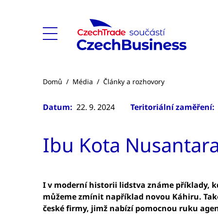
Domů
/
Média
/
Články a rozhovory
Datum:
22. 9. 2024
Teritoriální zaměření:
Ibu Kota Nusantara 
I v moderní historii lidstva známe příklady,
můžeme zmínit například novou Káhiru. Také I
české firmy, jimž nabízí pomocnou ruku age