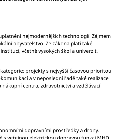
 uplatnění nejmodernějších technologií. Zájmem
ální obyvatelstvo. Ze zákona platí také
titucí, včetně vysokých škol a univerzit.
ategorie: projekty s nejvyšší časovou prioritou
ekomunikací a v neposlední řadě také realizace
ákupní centra, zdravotnictví a vzdělávací
onomními dopravními prostředky a drony.
čně s veřejnou elektrickou dopravou funkci MHD.