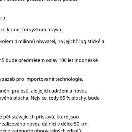
ru.
pro komerční výzkum a vývoj.
lem 4 milionů obyvatel, na jejichž logistické a
2045 bude předmětem oslav 100 let indonéské
ch sazeb pro importované technologie.
nění pralesů, ale jejich udržení a novou
avěná plocha. Nejvíce, tedy 65 % plochy, bude
 pět stávajících přístavů, které jsou
realizováno novou dálnicí v délce 50 km.
et z kategorie obnovitelných zdrojů.