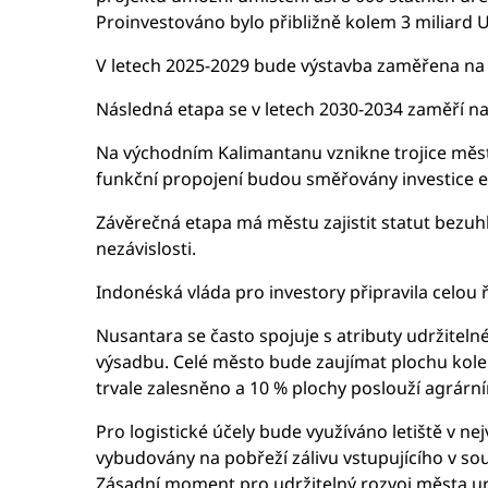
Proinvestováno bylo přibližně kolem 3 miliard 
V letech 2025-2029 bude výstavba zaměřena na d
Následná etapa se v letech 2030-2034 zaměří na
Na východním Kalimantanu vznikne trojice měst 
funkční propojení budou směřovány investice e
Závěrečná etapa má městu zajistit statut bezu
nezávislosti.
Indonéská vláda pro investory připravila celou
Nusantara se často spojuje s atributy udržitelné
výsadbu. Celé město bude zaujímat plochu kolem 
trvale zalesněno a 10 % plochy poslouží agrárn
Pro logistické účely bude využíváno letiště v ne
vybudovány na pobřeží zálivu vstupujícího v sou
Zásadní moment pro udržitelný rozvoj města ur