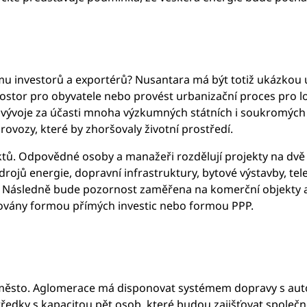
jmu investorů a exportérů? Nusantara má být totiž ukázkou
ostor pro obyvatele nebo provést urbanizační proces pro lok
voje za účasti mnoha výzkumných státních i soukromých ins
ovozy, které by zhoršovaly životní prostředí.
tů. Odpovědné osoby a manažeři rozdělují projekty na dvě k
rojů energie, dopravní infrastruktury, bytové výstavby, tel
Následně bude pozornost zaměřena na komerční objekty a n
izovány formou přímých investic nebo formou PPP.
město. Aglomerace má disponovat systémem dopravy s aut
středky s kapacitou pět osob, které budou zajišťovat spole