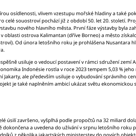
 mírou osídlenosti, vlivem vzestupu mořské hladiny a také p
celé souostroví pochází již z období 50. let 20. století. Pr
ýstavbu nového hlavního města. První fáze výstavby byla za
 oblasti ostrova Kalimantan (dříve Borneo) a město získal
roví). Od února letošního roku je prohlášena Nusantara h
a.
úspěšně usiluje o vedoucí postavení v rámci sdružení zemí A
omika Indonésie rostla v roce 2023 tempem 5,03 % jeho rů
 Jakarty, ale především usiluje o vybudování správního cen
ojekt je také naplněním ambicí ukázat světu ekonomickou sí
lé úsilí završeno, vyšplhá podle propočtů na 32 miliard dola
 dokončena a uvedena do užívání v srpnu letošního roku při 
dníků z několika jakartských ministerstev do nových objekt