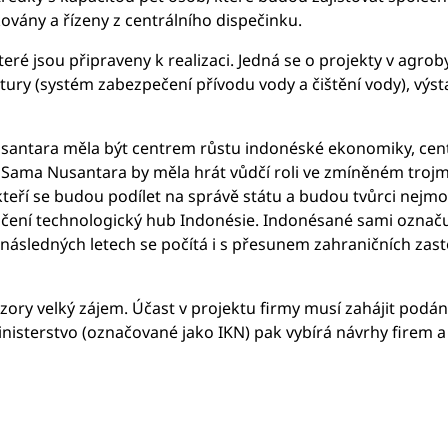
ovány a řízeny z centrálního dispečinku.
ré jsou připraveny k realizaci. Jedná se o projekty v agro
tury (systém zabezpečení přívodu vody a čištění vody), výst
Nusantara měla být centrem růstu indonéské ekonomiky, ce
 Sama Nusantara by měla hrát vůdčí roli ve zmíněném trojm
 kteří se budou podílet na správě státu a budou tvůrci nej
ačení technologický hub Indonésie. Indonésané sami označu
a následných letech se počítá i s přesunem zahraničních z
ázory velký zájem. Účast v projektu firmy musí zahájit podán
ministerstvo (označované jako IKN) pak vybírá návrhy firem a 