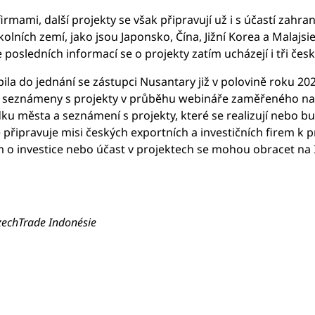
mami, další projekty se však připravují už i s účastí zahrani
olních zemí, jako jsou Japonsko, Čína, Jižní Korea a Malajsie
osledních informací se o projekty zatím ucházejí i tři česk
ila do jednání se zástupci Nusantary již v polovině roku 20
u seznámeny s projekty v průběhu webináře zaměřeného na 
dku města a seznámení s projekty, které se realizují nebo bu
 připravuje misi českých exportních a investičních firem k
em o investice nebo účast v projektech se mohou obracet na 
CzechTrade Indonésie