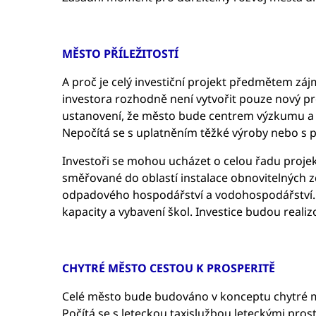
MĚSTO PŘÍLEŽITOSTÍ
A proč je celý investiční projekt předmětem zá
investora rozhodně není vytvořit pouze nový pr
ustanovení, že město bude centrem výzkumu a vý
Nepočítá se s uplatněním těžké výroby nebo s pr
Investoři se mohou ucházet o celou řadu projek
směřované do oblastí instalace obnovitelných zd
odpadového hospodářství a vodohospodářství. 
kapacity a vybavení škol. Investice budou real
CHYTRÉ MĚSTO CESTOU K PROSPERITĚ
Celé město bude budováno v konceptu chytré 
Počítá se s leteckou taxislužbou leteckými pro