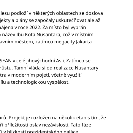
oklesu podloží v některých oblastech se doslova
ojekty a plány se započaly uskutečňovat ale až
hájena v roce 2022. Za místo byl vybrán
o název Ibu Kota Nusantara, což v místním
lavním městem, zatímco megacity Jakarta
SEAN v celé jihovýchodní Asii. Zatímco se
stu. Tamní vláda si od realizace Nusantary
tra v moderním pojetí, včetně využití
lu a technologickou vyspělost.
rů. Projekt je rozložen na několik etap s tím, že
příležitosti oslav nezávislosti. Tato fáze
ů v blízkosti prezidentského paláce.