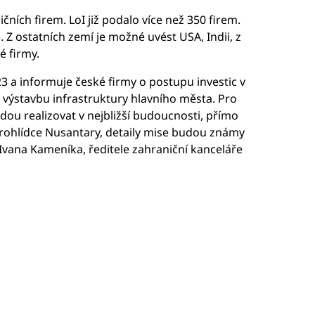
čních firem. LoI již podalo více než 350 firem.
. Z ostatních zemí je možné uvést USA, Indii, z
é firmy.
23 a informuje české firmy o postupu investic v
výstavbu infrastruktury hlavního města. Pro
dou realizovat v nejbližší budoucnosti, přímo
 prohlídce Nusantary, detaily mise budou známy
Ivana Kameníka, ředitele zahraniční kanceláře