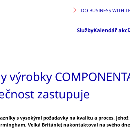
DO BUSINESS WITH T
Služby
Kalendář akcí
ly výrobky COMPONENTA
ečnost zastupuje
zníky s vysokými požadavky na kvalitu a proces, jehož v
Birmingham, Velká Británie) nakontaktoval na svého dne