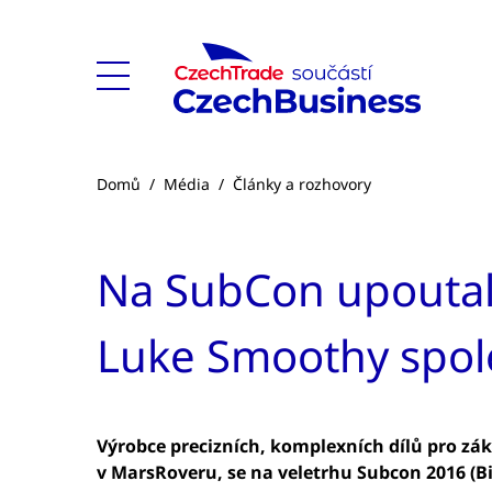
Domů
/
Média
/
Články a rozhovory
Na SubCon upouta
Luke Smoothy spol
Výrobce precizních, komplexních dílů pro záka
v MarsRoveru, se na veletrhu Subcon 2016 (