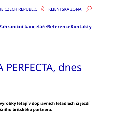
HE CZECH REPUBLIC
KLIENTSKÁ ZÓNA
Zahraniční kanceláře
Reference
Kontakty
 PERFECTA, dnes
ýrobky létají v dopravních letadlech či jezdí
šního britského partnera.