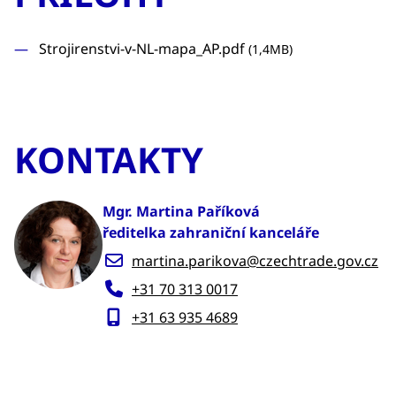
Strojirenstvi-v-NL-mapa_AP.pdf
(1,4MB)
KONTAKTY
Mgr. Martina Paříková
ředitelka zahraniční kanceláře
martina.parikova@czechtrade.gov.cz
+31 70 313 0017
+31 63 935 4689