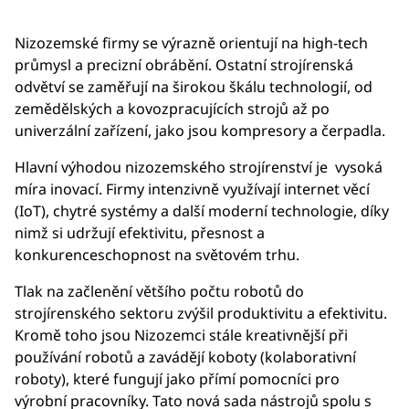
Nizozemské firmy se výrazně orientují na high-tech
průmysl a precizní obrábění. Ostatní strojírenská
odvětví se zaměřují na širokou škálu technologií, od
zemědělských a kovozpracujících strojů až po
univerzální zařízení, jako jsou kompresory a čerpadla.
Hlavní výhodou nizozemského strojírenství je vysoká
míra inovací. Firmy intenzivně využívají internet věcí
(IoT), chytré systémy a další moderní technologie, díky
nimž si udržují efektivitu, přesnost a
konkurenceschopnost na světovém trhu.
Tlak na začlenění většího počtu robotů do
strojírenského sektoru zvýšil produktivitu a efektivitu.
Kromě toho jsou Nizozemci stále kreativnější při
používání robotů a zavádějí koboty (kolaborativní
roboty), které fungují jako přímí pomocníci pro
výrobní pracovníky. Tato nová sada nástrojů spolu s