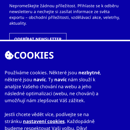
Nepromeškejte žádnou příležitost. Přihlaste se k odběru
newsletteru a nechejte si zasílat informace ze světa
exportu – obchodní příležitosti, vzdělávací akce, veletrhy,
aktuality.
ODEBÍRAT NEWSLETTER
COOKIES
ODKAZY
Používáme cookies. Některé jsou
nezbytné
,
některé jsou
navíc
. Ty
navíc
nám slouží k
O nás
analýze Vašeho chování na webu a jeho
Zahraniční kanceláře
následné optimalizaci (webu, ne chování) a
Služby
umožňují nám zlepšovat Váš zážitek.
Kontakty
Jestli chcete vědět více, podívejte se na
stránku
nastavení cookies
. Každopádně
budeme respektovat Vaši volbu. Díky!