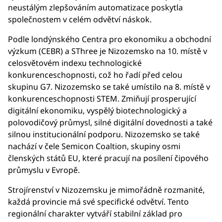
neustálým zlepšováním automatizace poskytla
společnostem v celém odvětví náskok.
Podle londýnského Centra pro ekonomiku a obchodní
výzkum (CEBR) a SThree je Nizozemsko na 10. místě v
celosvětovém indexu technologické
konkurenceschopnosti, což ho řadí před celou
skupinu G7. Nizozemsko se také umístilo na 8. místě v
konkurenceschopnosti STEM. Zmiňují prosperující
digitální ekonomiku, vyspělý biotechnologický a
polovodičový průmysl, silné digitální dovednosti a také
silnou institucionální podporu. Nizozemsko se také
nachází v čele Semicon Coaltion, skupiny osmi
členských států EU, které pracují na posílení čipového
průmyslu v Evropě.
Strojírenství v Nizozemsku je mimořádně rozmanité,
každá provincie má své specifické odvětví. Tento
regionální charakter vytváří stabilní základ pro