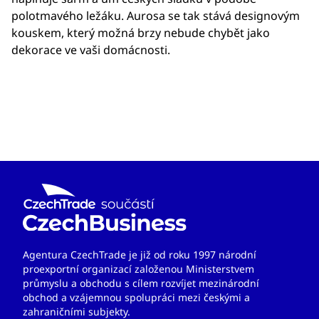
polotmavého ležáku. Aurosa se tak stává designovým
kouskem, který možná brzy nebude chybět jako
dekorace ve vaši domácnosti.
Agentura CzechTrade je již od roku 1997 národní
proexportní organizací založenou Ministerstvem
průmyslu a obchodu s cílem rozvíjet mezinárodní
obchod a vzájemnou spolupráci mezi českými a
zahraničními subjekty.