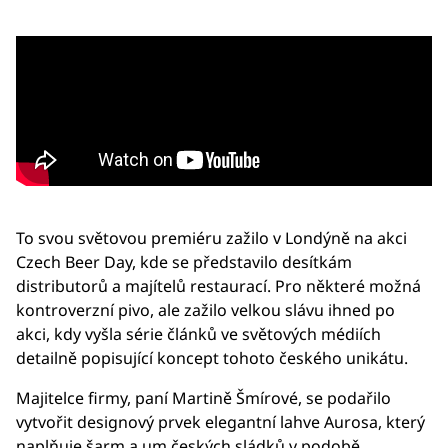
To svou světovou premiéru zažilo v Londýně na akci
Czech Beer Day, kde se představilo desítkám
distributorů a majítelů restaurací. Pro některé možná
kontroverzní pivo, ale zažilo velkou slávu ihned po
akci, kdy vyšla série článků ve světových médiích
detailně popisující koncept tohoto českého unikátu.
Majitelce firmy, paní Martině Šmírové, se podařilo
vytvořit designový prvek elegantní lahve Aurosa, který
naplňuje šarm a um českých sládků v podobě