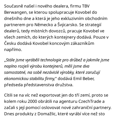
Současně našel i nového dealera, firmu TBV
Berwangen, se kterou spolupracuje Kovobel do
dnešního dne a která je jeho exkluzivním obchodním
partnerem pro Německo a Švýcarsko. Se strategií
dealerů, tedy místních dovozců, pracuje Kovobel ve
všech zemích, do kterých kontejnery dodává. Pouze v
Česku dodává Kovobel koncovým zákazníkům
napřímo.
„
Stále jsme vyráběli technologie pro drůbež a jakmile jsme
naplno rozjeli výrobu kontejnerů, měli jsme dva
samostatné, na sobě nezávislé výrobky, které zaručují
ekonomickou stabilitu firmy,
“ dodává Emil Beber,
předseda představenstva družstva.
Cítili se na víc než exportovat jen do tří zemí, proto se
kolem roku 2000 obrátili na agenturu CzechTrade a
začali s její pomocí oslovovat nové zahraniční partnery.
Dnes produkty z Domažlic, které vyrábí více než sto