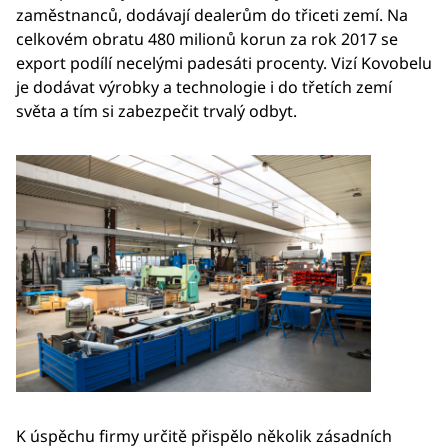
zaměstnanců, dodávají dealerům do třiceti zemí. Na
celkovém obratu 480 milionů korun za rok 2017 se
export podílí necelými padesáti procenty. Vizí Kovobelu
je dodávat výrobky a technologie i do třetích zemí
světa a tím si zabezpečit trvalý odbyt.
K úspěchu firmy určitě přispělo několik zásadních