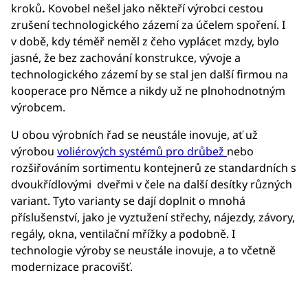
kroků
.
Kovobel nešel jako někteří výrobci cestou
zrušení technologického zázemí za účelem spoření. I
v době, kdy téměř neměl z čeho vyplácet mzdy, bylo
jasné, že bez zachování konstrukce, vývoje a
technologického zázemí by se stal jen další firmou na
kooperace pro Němce a nikdy už ne plnohodnotným
výrobcem.
U obou výrobních řad se neustále inovuje, ať už
výrobou
voliérových systémů pro drůbež
nebo
rozšiřováním sortimentu kontejnerů ze standardních s
dvoukřídlovými dveřmi v čele na další desítky různých
variant. Tyto varianty se dají doplnit o mnohá
příslušenství, jako je vyztužení střechy, nájezdy, závory,
regály, okna, ventilační mřížky a podobně. I
technologie výroby se neustále inovuje, a to včetně
modernizace pracovišť.