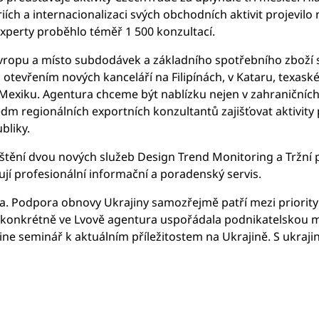
iích a internacionalizaci svých obchodních aktivit projevilo
experty proběhlo téměř 1 500 konzultací.
 Evropu a místo subdodávek a základního spotřebního zboží 
otevřením nových kanceláří na Filipínách, v Kataru, texas
Mexiku. Agentura chceme být nablízku nejen v zahraničních te
m regionálních exportních konzultantů zajišťovat aktivity 
bliky.
puštění dvou nových služeb Design Trend Monitoring a Tržní p
jí profesionální informační a poradenský servis.
a. Podpora obnovy Ukrajiny samozřejmě patří mezi priority
onkrétně ve Lvově agentura uspořádala podnikatelskou misi
line seminář k aktuálním příležitostem na Ukrajině. S ukr