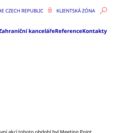
HE CZECH REPUBLIC
KLIENTSKÁ ZÓNA
Zahraniční kanceláře
Reference
Kontakty
avní akcí tohoto období byl Meeting Point