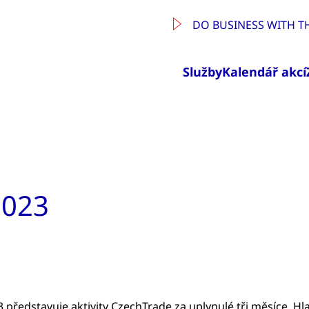
DO BUSINESS WITH T
Služby
Kalendář akcí
2023
představuje aktivity CzechTrade za uplynulé tři měsíce. Hl