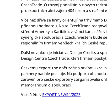
CzechTrade. O rozvoj podnikání v nových teritor
proexportních akcí zájem 404 firem a s našimi 
Více než dříve se firmy orientují na trhy mimo
přidanou hodnotou. Na to CzechTrade reagoval 
střední Ameriky a Karibiku, v rámci kanceláře v 
synergické spolupráci s CzechInvestem bude sed
regionálním firmám ve všech krajích České repu
Další novinkou je iniciativa Design Credits a s
Design Centra CzechTrade, kteří firmám poskytu
Českému exportu se opět začíná otvírat Ukrajin
partnery nadále posiluje. Na podporu obchodu k
zároveň pro české exportéry zorganizovaliá on
memorandum o spolupráci.
Více čtěte v
EXPORT NEWS I/2023