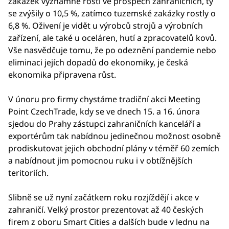
zakázek významně rostl ve prospěch zahraničních, ty
se zvýšily o 10,5 %, zatímco tuzemské zakázky rostly o
6,8 %. Oživení je vidět u výrobců strojů a výrobních
zařízení, ale také u oceláren, hutí a zpracovatelů kovů.
Vše nasvědčuje tomu, že po odeznění pandemie nebo
eliminaci jejích dopadů do ekonomiky, je česká
ekonomika připravena růst.
V únoru pro firmy chystáme tradiční akci Meeting
Point CzechTrade, kdy se ve dnech 15. a 16. února
sjedou do Prahy zástupci zahraničních kanceláří a
exportérům tak nabídnou jedinečnou možnost osobně
prodiskutovat jejich obchodní plány v téměř 60 zemích
a nabídnout jim pomocnou ruku i v obtížnějších
teritoriích.
Slibně se už nyní začátkem roku rozjíždějí i akce v
zahraničí. Velký prostor prezentovat až 40 českých
firem z oboru Smart Cities a dalších bude v lednu na