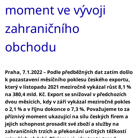
moment ve vývoji
zahraničního
obchodu
Praha, 7.1.2022 – Podle předběžných dat zatím došlo
k pozastavení měsíčního poklesu českého exportu,
který v listopadu 2021 meziročně vykázal růst 8,1 %
na 380,4 mld. Kč. Export se snižoval v předchozích
dvou měsících, kdy v září vykázal meziročně pokles
o 2,1 % a v říjnu dokonce o 7,3 %. Považujeme to za
příznivý moment ukazující na sílu českých firem a
jejich schopnost prosadit své zboží a služby na
zahraničních trzích a překonání určitých těžkostí