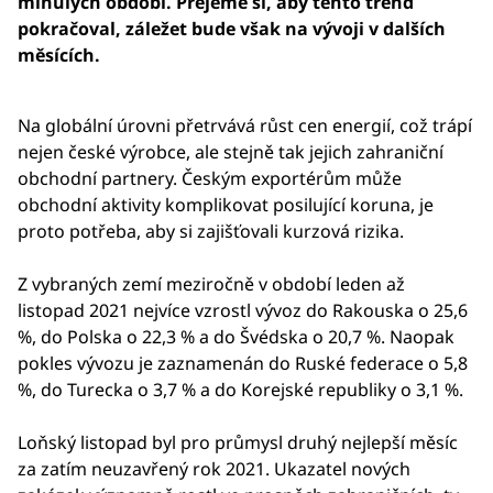
minulých období. Přejeme si, aby tento trend
pokračoval, záležet bude však na vývoji v dalších
měsících.
Na globální úrovni přetrvává růst cen energií, což trápí
nejen české výrobce, ale stejně tak jejich zahraniční
obchodní partnery. Českým exportérům může
obchodní aktivity komplikovat posilující koruna, je
proto potřeba, aby si zajišťovali kurzová rizika.
Z vybraných zemí meziročně v období leden až
listopad 2021 nejvíce vzrostl vývoz do Rakouska o 25,6
%, do Polska o 22,3 % a do Švédska o 20,7 %. Naopak
pokles vývozu je zaznamenán do Ruské federace o 5,8
%, do Turecka o 3,7 % a do Korejské republiky o 3,1 %.
Loňský listopad byl pro průmysl druhý nejlepší měsíc
za zatím neuzavřený rok 2021. Ukazatel nových