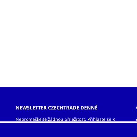
NEWSLETTER CZECHTRADE DENNĚ
Nepromeškejte žádnou příležitost. Přihlaste se k
odběru newsletteru a nechejte si zasílat informace
ze světa exportu – obchodní příležitosti, vzdělávací