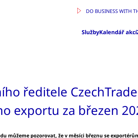
DO BUSINESS WITH T
Služby
Kalendář akcí
ho ředitele CzechTrade
ho exportu za březen 20
odu můžeme pozorovat, že v měsíci březnu se exportérům 