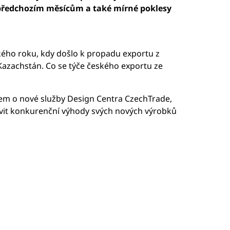
 předchozím měsícům a také mírné poklesy
ského roku, kdy došlo k propadu exportu z
Kazachstán. Co se týče českého exportu ze
zájem o nové služby Design Centra CzechTrade,
tavit konkurenční výhody svých nových výrobků