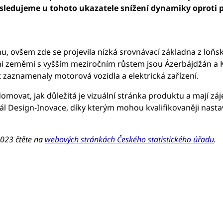
sledujeme u tohoto ukazatele snížení dynamiky oproti
inu, ovšem zde se projevila nízká srovnávací základna z loň
ími zeměmi s vyšším meziročním růstem jsou Ázerbájdžán a 
 zaznamenaly motorová vozidla a elektrická zařízení.
vědomovat, jak důležitá je vizuální stránka produktu a mají 
iál Design-Inovace, díky kterým mohou kvalifikovaněji nas
2023 čtěte na
webových stránkách Českého statistického úřadu
.