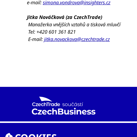
e-mail:
simona.vondrova@insighters.cz
Jitka Nováčková (za CzechTrade)
Manažerka vnějších vztahů a tisková mluvčí
Tel: +420 601 361 821
E-mail:
jitka.novackova@czechtrade.cz
Agentura CzechTrade je již od roku 1997 národní
proexportní organizací založenou Ministerstvem