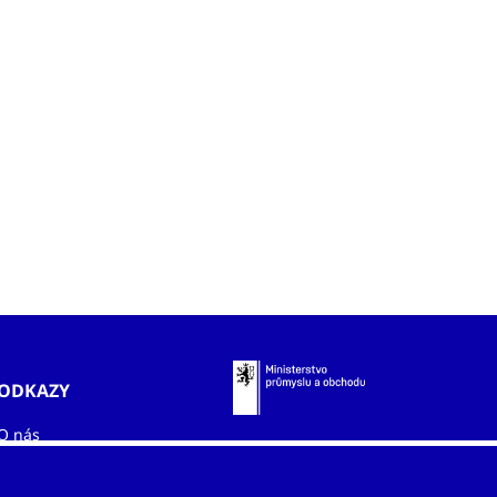
ODKAZY
O nás
Zahraniční kanceláře
Služby