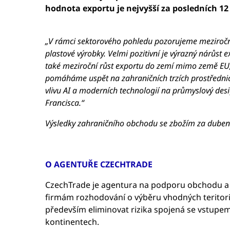
hodnota exportu je nejvyšší za posledních 12
„
V rámci sektorového pohledu pozorujeme meziroční r
plastové výrobky. Velmi pozitivní je výrazný nárůst 
také meziroční růst exportu do zemí mimo země EU,
pomáháme uspět na zahraničních trzích prostřednic
vlivu AI a moderních technologií na průmyslový desi
Francisca.“
Výsledky zahraničního obchodu se zbožím za duben
O AGENTUŘE CZECHTRADE
CzechTrade je agentura na podporu obchodu a ji
firmám rozhodování o výběru vhodných teritorií, 
především eliminovat rizika spojená se vstupem
kontinentech.