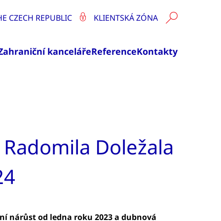
HE CZECH REPUBLIC
KLIENTSKÁ ZÓNA
Zahraniční kanceláře
Reference
Kontakty
 Radomila Doležala
24
oční nárůst od ledna roku 2023 a dubnová