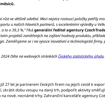
 měsíců.
ůst ve většině odvětví. Mezi nejvíce rostoucí položky patřily mo
exportu u našich hlavních partnerů, s excelentními výsledky u Velk
 a to o 39,3 %,“
říká
generální ředitel agentury CzechTrad
tvím projektů zaměřených na zvýšení hodnoty produktu, příklade
gn. Zaměřujeme se i na vysoce inovativní a technologické firmy, 
 2024 čtět
e na
webových stránkách
Českého statistického úřadu
.
ž 27 let je partnerem českých firem na jejich cestě k expo
zkrátit dobu vstupu na daný trh, podpořit aktivity směřující
 na nové, neznámé trhy. Zahraniční kanceláře agentury Cze