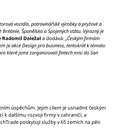
torová vozidla, potravinářské výrobky a pryžové a
é Británie, Španělska a Spojených státu. Výrazný je
e Radomil Doležal
a dodává:
„Českým firmám
m je akce Design pro business, tentokrát k tématu
pro které jsme zorganizovali fintech misi do San
rtním úspěchům. Jejím cílem je usnadnit českým
 k dalšímu rozvoji firmy v zahraničí, a
chTrade poskytují služby v 65 zemích na pěti