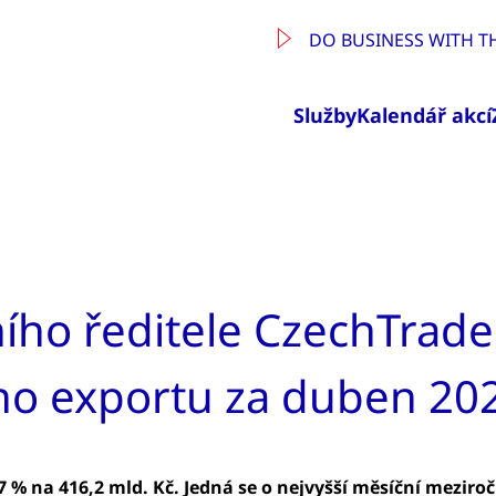
DO BUSINESS WITH T
Služby
Kalendář akcí
ho ředitele CzechTrade
ho exportu za duben 20
7 % na 416,2 mld. Kč. Jedná se o nejvyšší měsíční mezir