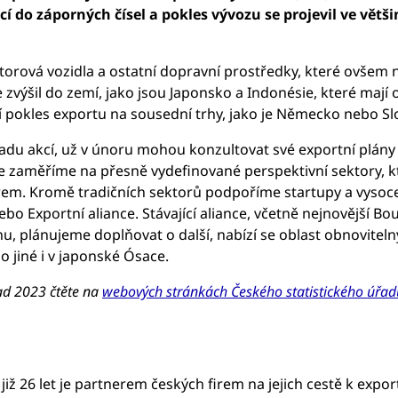
cí do záporných čísel a pokles vývozu se projevil ve větši
otorová vozidla a ostatní dopravní prostředky, které ovšem 
 zvýšil do zemí, jako jsou Japonsko a Indonésie, které mají
okles exportu na sousední trhy, jako je Německo nebo Slo
du akcí, už v únoru mohou konzultovat své exportní plány
více zaměříme na přesně vydefinované perspektivní sektory, k
firem. Kromě tradičních sektorů podpoříme startupy a vysoce 
ebo Exportní aliance. Stávající aliance, včetně nejnovější B
u, plánujeme doplňovat o další, nabízí se oblast obnovite
 jiné i v japonské Ósace.
ad 2023 čtěte na
webových stránkách Českého statistického úřad
ž 26 let je partnerem českých firem na jejich cestě k expo