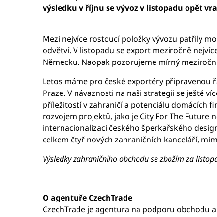
výsledku v říjnu se vývoz v listopadu opět vra
Mezi nejvíce rostoucí položky vývozu patřily m
odvětví. V listopadu se export meziročně nejvíce
Německu. Naopak pozorujeme mírný meziroční p
Letos máme pro české exportéry připravenou řa
Praze. V návaznosti na naši strategii se ještě 
příležitostí v zahraničí a potenciálu domácích 
rozvojem projektů, jako je City For The Future n
internacionalizaci českého šperkařského design
celkem čtyř nových zahraničních kanceláří, mimo
Výsledky zahraničního obchodu se zbožím za listop
O agentuře CzechTrade
CzechTrade je agentura na podporu obchodu a ji