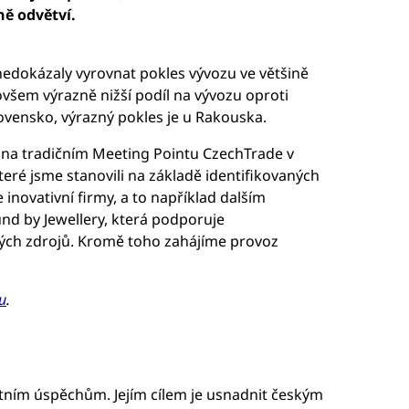
ně odvětví.
nedokázaly vyrovnat pokles vývozu ve většině
 ovšem výrazně nižší podíl na vývozu oproti
vensko, výrazný pokles je u Rakouska.
 na tradičním Meeting Pointu CzechTrade v
teré jsme stanovili na základě identifikovaných
inovativní firmy, a to například dalším
ound by Jewellery, která podporuje
lných zdrojů. Kromě toho zahájíme provoz
u
.
rtním úspěchům. Jejím cílem je usnadnit českým