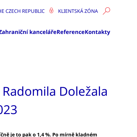
HE CZECH REPUBLIC
KLIENTSKÁ ZÓNA
Zahraniční kanceláře
Reference
Kontakty
 Radomila Doležala
023
čně je to pak o 1,4 %. Po mírně kladném