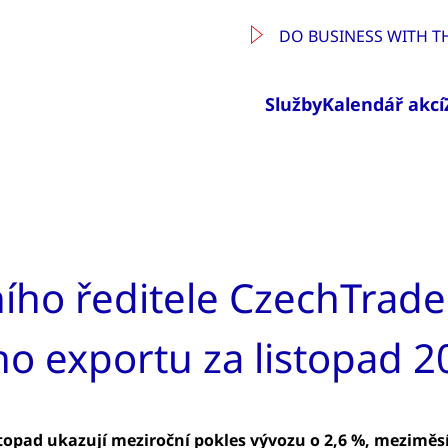
DO BUSINESS WITH T
Služby
Kalendář akcí
ho ředitele CzechTrade
o exportu za listopad 2
topad ukazují meziroční pokles vývozu o 2,6 %, meziměsí