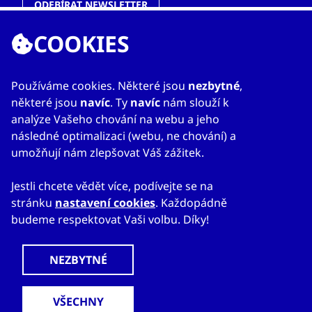
ODEBÍRAT NEWSLETTER
COOKIES
ODKAZY
Používáme cookies. Některé jsou
nezbytné
,
některé jsou
navíc
. Ty
navíc
nám slouží k
O nás
analýze Vašeho chování na webu a jeho
Zahraniční kanceláře
následné optimalizaci (webu, ne chování) a
Služby
umožňují nám zlepšovat Váš zážitek.
Kontakty
Jestli chcete vědět více, podívejte se na
stránku
nastavení cookies
. Každopádně
budeme respektovat Vaši volbu. Díky!
© 2023
Mapa webu
Prohlášení o přístupnosti
CzechTrade
Nastavení cookies
Právní výhrada