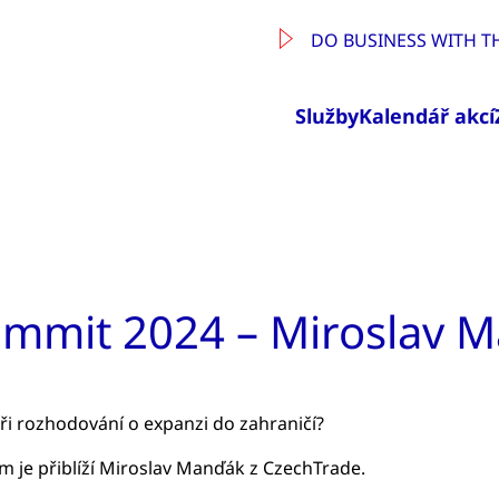
DO BUSINESS WITH T
Služby
Kalendář akcí
ummit 2024 – Miroslav 
 při rozhodování o expanzi do zahraničí?
m je přiblíží Miroslav Manďák z CzechTrade.