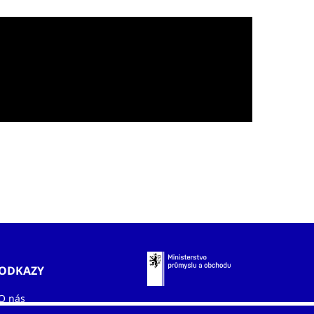
ODKAZY
O nás