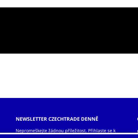
NEWSLETTER CZECHTRADE DENNĚ
Nepromeškejte žádnou příležitost. Přihlaste se k
odběru newsletteru a nechejte si zasílat informace