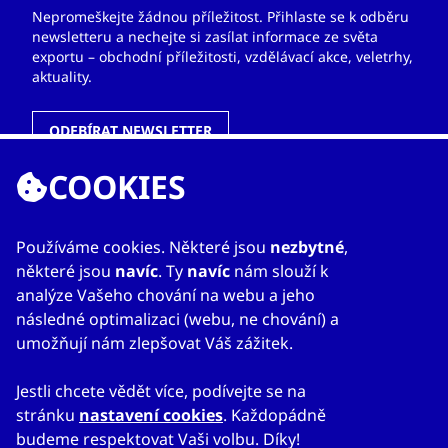
Nepromeškejte žádnou příležitost. Přihlaste se k odběru
newsletteru a nechejte si zasílat informace ze světa
exportu – obchodní příležitosti, vzdělávací akce, veletrhy,
aktuality.
ODEBÍRAT NEWSLETTER
COOKIES
ODKAZY
Používáme cookies. Některé jsou
nezbytné
,
některé jsou
navíc
. Ty
navíc
nám slouží k
O nás
analýze Vašeho chování na webu a jeho
Zahraniční kanceláře
následné optimalizaci (webu, ne chování) a
Služby
umožňují nám zlepšovat Váš zážitek.
Kontakty
Jestli chcete vědět více, podívejte se na
stránku
nastavení cookies
. Každopádně
budeme respektovat Vaši volbu. Díky!