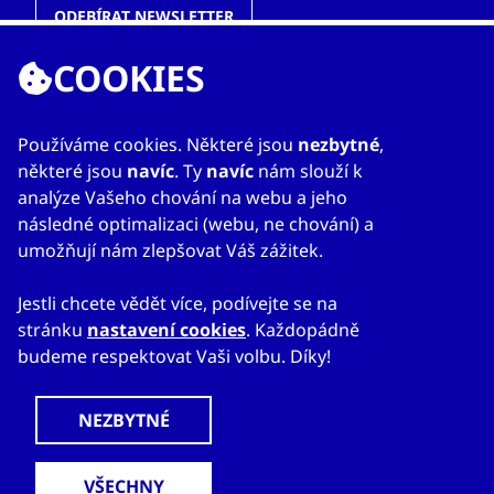
ODEBÍRAT NEWSLETTER
COOKIES
ODKAZY
Používáme cookies. Některé jsou
nezbytné
,
některé jsou
navíc
. Ty
navíc
nám slouží k
O nás
analýze Vašeho chování na webu a jeho
Zahraniční kanceláře
následné optimalizaci (webu, ne chování) a
Služby
umožňují nám zlepšovat Váš zážitek.
Kontakty
Jestli chcete vědět více, podívejte se na
stránku
nastavení cookies
. Každopádně
budeme respektovat Vaši volbu. Díky!
© 2023
Mapa webu
Prohlášení o přístupnosti
CzechTrade
Nastavení cookies
Právní výhrada