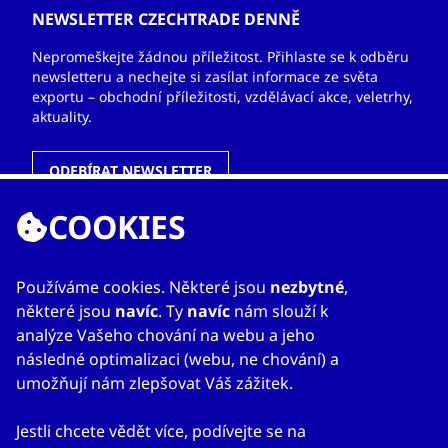
NEWSLETTER CZECHTRADE DENNĚ
Nepromeškejte žádnou příležitost. Přihlaste se k odběru
newsletteru a nechejte si zasílat informace ze světa
exportu – obchodní příležitosti, vzdělávací akce, veletrhy,
aktuality.
ODEBÍRAT NEWSLETTER
COOKIES
ODKAZY
Používáme cookies. Některé jsou
nezbytné
,
některé jsou
navíc
. Ty
navíc
nám slouží k
O nás
analýze Vašeho chování na webu a jeho
Zahraniční kanceláře
následné optimalizaci (webu, ne chování) a
Služby
umožňují nám zlepšovat Váš zážitek.
Kontakty
Jestli chcete vědět více, podívejte se na