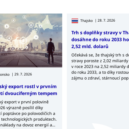
| 28. 7. 2026
Thajsko
Trh s doplňky stravy v T
dosáhne do roku 2033 h
2,52 mld. dolarů
Očekává se, že thajský trh s 
stravy poroste z 2,02 miliardy
v roce 2023 na 2,52 miliardy 
do roku 2033, a to díky rosto
| 29. 7. 2026
ponsko
zájmu o zdraví, stárnoucí pop
rostoucí poptávce po výživov
ský export rostl v prvním
produktech.
etí dvouciferným tempem
ý export v první polovině
26 výrazně posílil díky
í poptávce po polovodičích a
h technologických produktech.
 náklady na dovoz energií a