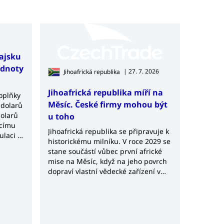
hajsku
odnoty
| 27. 7. 2026
Jihoafrická republika
Jihoafrická republika míří na
doplňky
Měsíc. České firmy mohou být
 dolarů
dolarů
u toho
ucímu
Jihoafrická republika se připravuje k
ulaci a
historickému milníku. V roce 2029 se
ých
stane součástí vůbec první africké
mise na Měsíc, když na jeho povrch
dopraví vlastní vědecké zařízení v
rámci čínské lunární mise Chang’e-8.
Projekt Africa2Moon představuje
významný krok nejen pro africký
kosmický výzkum, ale také potvrzuje
rostoucí význam Jihoafrické