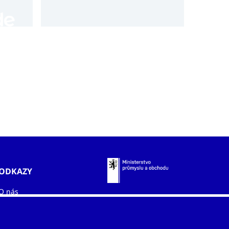
republiky v globálním kosmickém
průmyslu.
ODKAZY
O nás
Zahraniční kanceláře
Služby
Kontakty