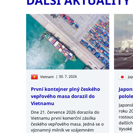
DALŠÍ AKTUALITY
| 30. 7. 2026
Vietnam
Ja
První kontejner plný českého
Japon
vepřového masa dorazil do
polol
Vietnamu
Japonsk
roku 20
Dne 21. července 2026 dorazila do
rostouc
Vietnamu první komerční zásilka
dalšíc
českého vepřového masa. Jedná se o
Vysoké
významný milník ve vzájemném