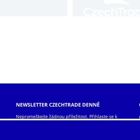
 však nadále udržují
í bilanci v deficitu.
NEWSLETTER CZECHTRADE DENNĚ
Nepromeškejte žádnou příležitost. Přihlaste se k
odběru newsletteru a nechejte si zasílat informace
ze světa exportu – obchodní příležitosti, vzdělávací
akce, veletrhy, aktuality.