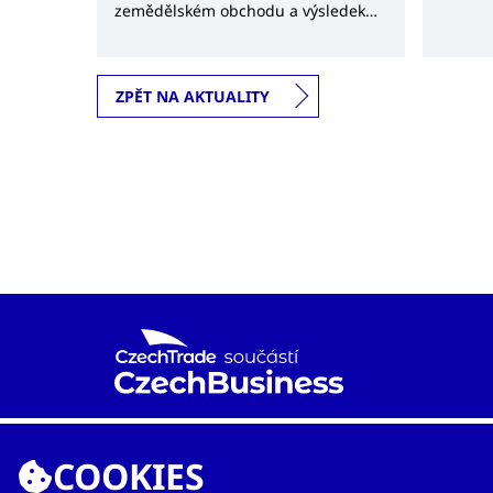
surovin
zemědělském obchodu a výsledek
obchodn
několikaletých jednání mezi českými
a vietnamskými úřady.
ZPĚT NA AKTUALITY
Agentura CzechTrade je již od roku 1997 národní
proexportní organizací založenou Ministerstvem
COOKIES
průmyslu a obchodu s cílem rozvíjet mezinárodní