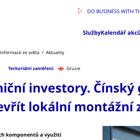
DO BUSINESS WITH T
Služby
Kalendář akcí
a informace ze světa
/
Aktuality
Teritoriální zaměření:
Gruzie
iční investory. Čínský
evřít lokální montážní
ch komponentů a využití