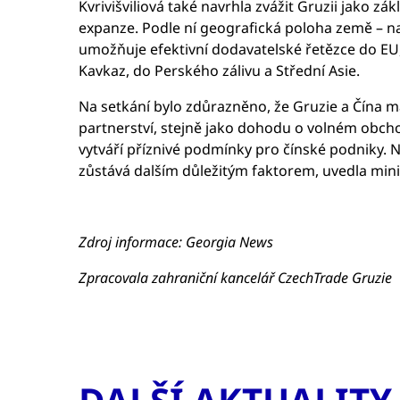
Kvrivišviliová také navrhla zvážit Gruzii jako zá
expanze. Podle ní geografická poloha země – na
umožňuje efektivní dodavatelské řetězce do EU
Kavkaz, do Perského zálivu a Střední Asie.
Na setkání bylo zdůrazněno, že Gruzie a Čína 
partnerství, stejně jako dohodu o volném obcho
vytváří příznivé podmínky pro čínské podniky. N
zůstává dalším důležitým faktorem, uvedla mini
Zdroj informace: Georgia News
Zpracovala zahraniční kancelář CzechTrade Gruzie