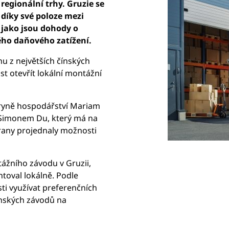
egionální trhy. Gruzie se
 díky své poloze mezi
 jako jsou dohody o
ho daňového zatížení.
u z největších čínských
t otevřít lokální montážní
tryně hospodářství Mariam
i Simonem Du, který má na
trany projednaly možnosti
ážního závodu v Gruzii,
toval lokálně. Podle
ti využívat preferenčních
nských závodů na