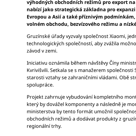
výhodných obchodních režimů pro export na r
nabízí jako strategická základna pro expanzi
Evropou a Asií a také příznivým podmínkám,
volném obchodu, bezvízového režimu a nízké
Gruzínské úřady vyzvaly společnost Xiaomi, jedn
technologických společností, aby zvážila možnos
závod v zemi.
Iniciativu oznámila během návštěvy Číny minis
Kvrivišvili. Setkala se s manažerem společnost
starosti vztahy se zahraničními vládami. Obě s
spolupráce.
Projekt zahrnuje vybudování kompletního mont
který by dovážel komponenty a následně je mon
ministerstva by tento formát umožnil společnos
obchodních režimů a dodávat produkty z gruzí
regionální trhy.