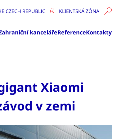
HE CZECH REPUBLIC
KLIENTSKÁ ZÓNA
Zahraniční kanceláře
Reference
Kontakty
 gigant Xiaomi
 závod v zemi