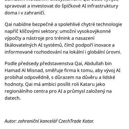
spravovat a investovat do špičkové AI infrastruktury
doma i v zahraničí.
Qai nabídne bezpečné a spolehlivé chytré technologie
napříč klíčovými sektory: umožní vysokovýkonné
výpočty a nástroje pro trénink a nasazení
škálovatelných AI systémů, čímž podpoří inovace a
informované rozhodování na lokální i globální úrovni.
Podle předsedy představenstva Qai, Abdullah bin
Hamad Al Misnad, směřuje firma k tomu, aby vývoj AI
probíhal odpovědně, s důrazem na důvěru a lidské
hodnoty. Qai má ambici posílit roli Kataru jako
regionálního centra pro AI a průmysl založený na
datech.
Autor: zahraniční kancelář CzechTrade Katar.