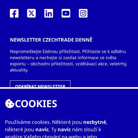
NEWSLETTER CZECHTRADE DENNĚ
Nepromeškejte žádnou příležitost. Přihlaste se k odběru
newsletteru a nechejte si zasílat informace ze světa
exportu – obchodní příležitosti, vzdělávací akce, veletrhy,
aktuality.
ODEBÍRAT NEWSLETTER
COOKIES
ODKAZY
Používáme cookies. Některé jsou
nezbytné
,
některé jsou
navíc
. Ty
navíc
nám slouží k
O nás
analýze Vašeho chování na webu a jeho