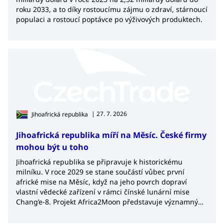
roku 2033, a to díky rostoucímu zájmu o zdraví, stárnoucí
populaci a rostoucí poptávce po výživových produktech.
| 27. 7. 2026
Jihoafrická republika
Jihoafrická republika míří na Měsíc. České firmy
mohou být u toho
Jihoafrická republika se připravuje k historickému
milníku. V roce 2029 se stane součástí vůbec první
africké mise na Měsíc, když na jeho povrch dopraví
vlastní vědecké zařízení v rámci čínské lunární mise
Chang’e-8. Projekt Africa2Moon představuje významný
krok nejen pro africký kosmický výzkum, ale také
potvrzuje rostoucí význam Jihoafrické republiky v