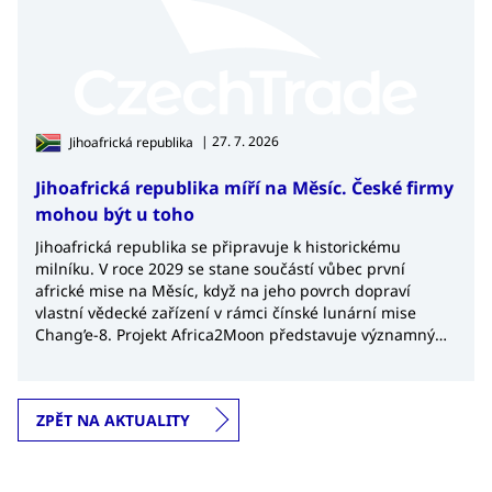
| 27. 7. 2026
Jihoafrická republika
Jihoafrická republika míří na Měsíc. České firmy
mohou být u toho
Jihoafrická republika se připravuje k historickému
milníku. V roce 2029 se stane součástí vůbec první
africké mise na Měsíc, když na jeho povrch dopraví
vlastní vědecké zařízení v rámci čínské lunární mise
Chang’e-8. Projekt Africa2Moon představuje významný
krok nejen pro africký kosmický výzkum, ale také
potvrzuje rostoucí význam Jihoafrické republiky v
globálním kosmickém průmyslu.
ZPĚT NA AKTUALITY