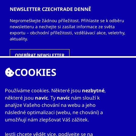
NEWSLETTER CZECHTRADE DENNĚ
Nepromeškejte žádnou příležitost. Přihlaste se k odběru
newsletteru a nechejte si zasílat informace ze světa
exportu – obchodní příležitosti, vzdělávací akce, veletrhy,
aktuality.
ODEBÍRAT NEWSLETTER
COOKIES
ODKAZY
Používáme cookies. Některé jsou
nezbytné
,
některé jsou
navíc
. Ty
navíc
nám slouží k
O nás
analýze Vašeho chování na webu a jeho
Zahraniční kanceláře
následné optimalizaci (webu, ne chování) a
Služby
umožňují nám zlepšovat Váš zážitek.
Kontakty
Jestli chcete vědět více, podívejte se na