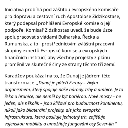
Iniciativa probíhá pod záštitou evropského komisaře
pro dopravu a cestovní ruch Apostolose Zidzikostase,
který podepsal prohlášení Evropské komise o její
podpoře. Komisař Zidzikostas uvedl, že bude úzce
spolupracovat s vládami Bulharska, Řecka a
Rumunska, a to i prostřednictvím zvláštní pracovní
skupiny expertů Evropské komise a evropských
finančních institucí, aby všechny projekty z plánu
proměnil ve skutečné činy ze strany těchto tří zemí.
Karadžov poukázal na to, že Dunaj je jádrem této
transformace.
„Dunaj je páteří Evropy – živým
organismem, který spojuje naše národy, trhy a ambice. Je to
řeka a hranice, ale neměl by být bariérou. Nové mosty – ne
jeden, ale několik – jsou klíčové pro budoucnost kontinentu,
nikoli jako bilaterální projekty, ale jako evropská
infrastruktura, která posiluje jednotný trh, zajišťuje
vojenskou mobilitu a umožňuje fungování osy Sever-Jih,“