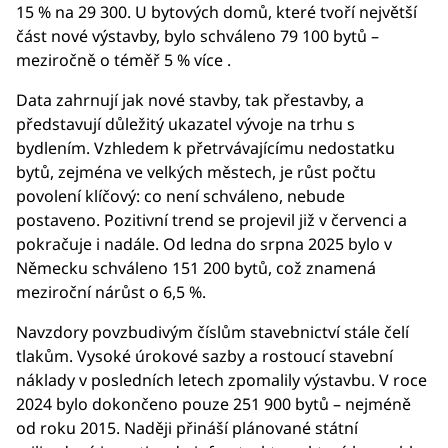
15 % na 29 300. U bytových domů, které tvoří největší
část nové výstavby, bylo schváleno 79 100 bytů –
meziročně o téměř 5 % více .
Data zahrnují jak nové stavby, tak přestavby, a
představují důležitý ukazatel vývoje na trhu s
bydlením. Vzhledem k přetrvávajícímu nedostatku
bytů, zejména ve velkých městech, je růst počtu
povolení klíčový: co není schváleno, nebude
postaveno. Pozitivní trend se projevil již v červenci a
pokračuje i nadále. Od ledna do srpna 2025 bylo v
Německu schváleno 151 200 bytů, což znamená
meziroční nárůst o 6,5 %.
Navzdory povzbudivým číslům stavebnictví stále čelí
tlakům. Vysoké úrokové sazby a rostoucí stavební
náklady v posledních letech zpomalily výstavbu. V roce
2024 bylo dokončeno pouze 251 900 bytů – nejméně
od roku 2015. Naději přináší plánované státní