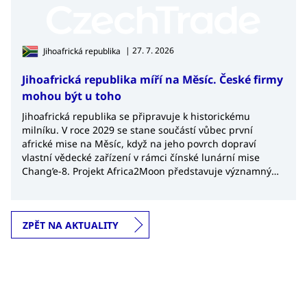
| 27. 7. 2026
Jihoafrická republika
Jihoafrická republika míří na Měsíc. České firmy
mohou být u toho
Jihoafrická republika se připravuje k historickému
milníku. V roce 2029 se stane součástí vůbec první
africké mise na Měsíc, když na jeho povrch dopraví
vlastní vědecké zařízení v rámci čínské lunární mise
Chang’e-8. Projekt Africa2Moon představuje významný
krok nejen pro africký kosmický výzkum, ale také
potvrzuje rostoucí význam Jihoafrické republiky v
globálním kosmickém průmyslu.
ZPĚT NA AKTUALITY