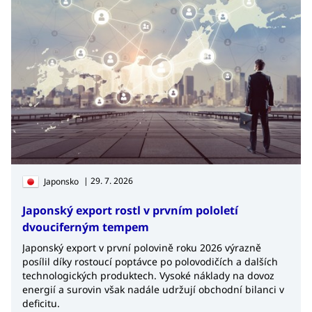
| 29. 7. 2026
Japonsko
Japonský export rostl v prvním pololetí
dvouciferným tempem
Japonský export v první polovině roku 2026 výrazně
posílil díky rostoucí poptávce po polovodičích a dalších
technologických produktech. Vysoké náklady na dovoz
energií a surovin však nadále udržují obchodní bilanci v
deficitu.