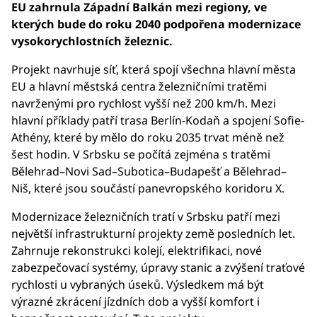
EU zahrnula Západní Balkán mezi regiony, ve
kterých bude do roku 2040 podpořena modernizace
vysokorychlostních železnic.
Projekt navrhuje síť, která spojí všechna hlavní města
EU a hlavní městská centra železničními tratěmi
navrženými pro rychlost vyšší než 200 km/h. Mezi
hlavní příklady patří trasa Berlín-Kodaň a spojení Sofie-
Athény, které by mělo do roku 2035 trvat méně než
šest hodin. V Srbsku se počítá zejména s tratěmi
Bělehrad–Novi Sad–Subotica–Budapešť a Bělehrad–
Niš, které jsou součástí panevropského koridoru X.
Modernizace železničních tratí v Srbsku patří mezi
největší infrastrukturní projekty země posledních let.
Zahrnuje rekonstrukci kolejí, elektrifikaci, nové
zabezpečovací systémy, úpravy stanic a zvýšení traťové
rychlosti u vybraných úseků. Výsledkem má být
výrazné zkrácení jízdních dob a vyšší komfort i