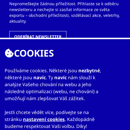
Nepromeškejte žádnou příležitost. Přihlaste se k odběru
newsletteru a nechejte si zasílat informace ze světa
exportu – obchodní příležitosti, vzdělávací akce, veletrhy,
aktuality.
ODEBÍRAT NEWSLETTER
COOKIES
ODKAZY
Používáme cookies. Některé jsou
nezbytné
,
některé jsou
navíc
. Ty
navíc
nám slouží k
O nás
analýze Vašeho chování na webu a jeho
Zahraniční kanceláře
následné optimalizaci (webu, ne chování) a
Služby
umožňují nám zlepšovat Váš zážitek.
Kontakty
Jestli chcete vědět více, podívejte se na
stránku
nastavení cookies
. Každopádně
budeme respektovat Vaši volbu. Díky!