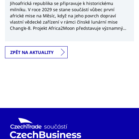
Jihoafrická republika se připravuje k historickému
milníku. V roce 2029 se stane součástí vůbec první
africké mise na Měsíc, když na jeho povrch dopraví
vlastní vědecké zařízení v rámci čínské lunární mise
Chang’e-8. Projekt Africa2Moon představuje významný
krok nejen pro africký kosmický výzkum, ale také
potvrzuje rostoucí význam Jihoafrické republiky v
globálním kosmickém průmyslu.
ZPĚT NA AKTUALITY