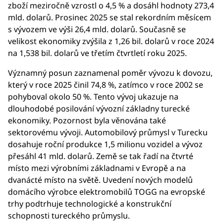
zboží meziročně vzrostl o 4,5 % a dosáhl hodnoty 273,4
mld. dolarů. Prosinec 2025 se stal rekordním měsícem
s vývozem ve výši 26,4 mld. dolarů. Současně se
velikost ekonomiky zvýšila z 1,26 bil. dolarů v roce 2024
na 1,538 bil. dolarů ve třetím čtvrtletí roku 2025.
Významný posun zaznamenal poměr vývozu k dovozu,
který v roce 2025 činil 74,8 %, zatímco v roce 2002 se
pohyboval okolo 50 %. Tento vývoj ukazuje na
dlouhodobé posilování vývozní základny turecké
ekonomiky. Pozornost byla věnována také
sektorovému vývoji. Automobilový průmysl v Turecku
dosahuje roční produkce 1,5 milionu vozidel a vývoz
přesáhl 41 mld. dolarů. Země se tak řadí na čtvrté
místo mezi výrobními základnami v Evropě a na
dvanácté místo na světě. Uvedení nových modelů
domácího výrobce elektromobilů TOGG na evropské
trhy podtrhuje technologické a konstrukční
schopnosti tureckého průmyslu.