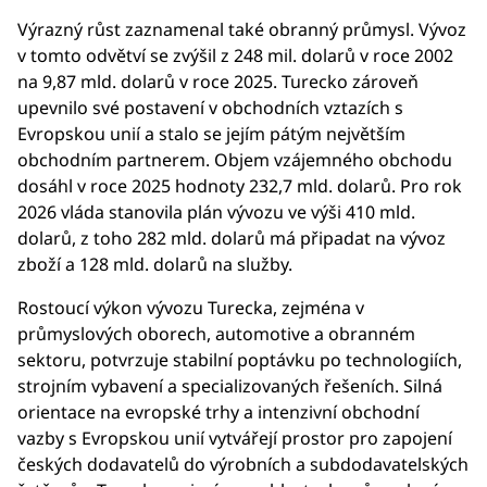
Výrazný růst zaznamenal také obranný průmysl. Vývoz
v tomto odvětví se zvýšil z 248 mil. dolarů v roce 2002
na 9,87 mld. dolarů v roce 2025. Turecko zároveň
upevnilo své postavení v obchodních vztazích s
Evropskou unií a stalo se jejím pátým největším
obchodním partnerem. Objem vzájemného obchodu
dosáhl v roce 2025 hodnoty 232,7 mld. dolarů. Pro rok
2026 vláda stanovila plán vývozu ve výši 410 mld.
dolarů, z toho 282 mld. dolarů má připadat na vývoz
zboží a 128 mld. dolarů na služby.
Rostoucí výkon vývozu Turecka, zejména v
průmyslových oborech, automotive a obranném
sektoru, potvrzuje stabilní poptávku po technologiích,
strojním vybavení a specializovaných řešeních. Silná
orientace na evropské trhy a intenzivní obchodní
vazby s Evropskou unií vytvářejí prostor pro zapojení
českých dodavatelů do výrobních a subdodavatelských