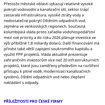
Přestože městské oblasti vykazují relativně vysoké
pokrytí vodovodní a kanalizační sítí, sektor trápí
zastaralá infrastruktura, vysoké ztráty vody a
nedostatečné pokrytí čištěním odpadních vod,
zejména ve venkovských regionech. Současná
kolumbijská vláda proto zařadila vodohospodářství
mezi své priority a do roku 2026 plánuje investice ve
výši přibližně 1,8 miliardy dolarů. Další financování má
přinést také větší zapojení soukromého kapitálu a
využití PPP projektů. Vláda aktuálně prezentuje
zahraničním investorům více než 20 infrastrukturních
projektů, které jsou zaměřeny především na rozšíření
přístupu k pitné vodě, modernizaci kanalizačních
systémů, čištění odpadních vod nebo zlepšení
nakládání s odpady.
PŘÍLEŽITOSTI PRO ČESKÉ FIRMY