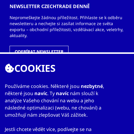
NEWSLETTER CZECHTRADE DENNĚ
Nepromeškejte žádnou příležitost. Přihlaste se k odběru
newsletteru a nechejte si zasílat informace ze světa
exportu – obchodní příležitosti, vzdělávací akce, veletrhy,
aktuality.
ODEBÍRAT NEWSLETTER
COOKIES
ODKAZY
Používáme cookies. Některé jsou
nezbytné
,
některé jsou
navíc
. Ty
navíc
nám slouží k
O nás
analýze Vašeho chování na webu a jeho
Zahraniční kanceláře
následné optimalizaci (webu, ne chování) a
Služby
umožňují nám zlepšovat Váš zážitek.
Kontakty
Jestli chcete vědět více, podívejte se na