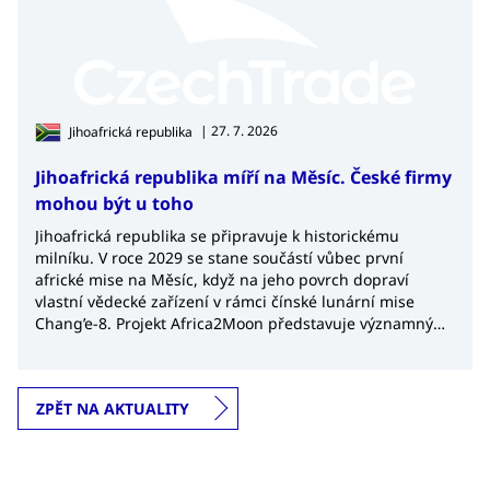
| 27. 7. 2026
Jihoafrická republika
Jihoafrická republika míří na Měsíc. České firmy
mohou být u toho
Jihoafrická republika se připravuje k historickému
milníku. V roce 2029 se stane součástí vůbec první
africké mise na Měsíc, když na jeho povrch dopraví
vlastní vědecké zařízení v rámci čínské lunární mise
Chang’e-8. Projekt Africa2Moon představuje významný
krok nejen pro africký kosmický výzkum, ale také
potvrzuje rostoucí význam Jihoafrické republiky v
globálním kosmickém průmyslu.
ZPĚT NA AKTUALITY