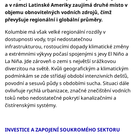
a v rámci Latinské Ameriky zaujímá druhé místo v
objemu obnovitelných vodních zdrojů, čímž
převyšuje regionální i globální průměry.
Kolumbie má však velké regionální rozdíly v
dostupnosti vody, trpí nedostatečnou
infrastrukturou, rostoucími dopady klimatické změny
a extrémními výkyvy počasí spojenými s jevy El Niño a
La Niña. Jde zároveň o zemi s největší srážkovou
diverzitou na světě. Kvůli geografickým a klimatickým
podmínkám se zde střídají období intenzivních dešťů,
povodní a sesuvů půdy s obdobími sucha. Situaci dále
ovlivňuje rychlá urbanizace, značné znečištění vodních
toků nebo nedostatečné pokrytí kanalizačními a
čistírenskými systémy.
INVESTICE A ZAPOJENÍ SOUKROMÉHO SEKTORU