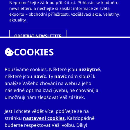
Nepromeškejte žádnou příležitost. Přihlaste se k odběru
newsletteru a nechejte si zasílat informace ze světa
exportu – obchodní příležitosti, vzdělávací akce, veletrhy,
aktuality.
ODEBÍRAT NEWSLETTER
COOKIES
ODKAZY
Používáme cookies. Některé jsou
nezbytné
,
některé jsou
navíc
. Ty
navíc
nám slouží k
O nás
analýze Vašeho chování na webu a jeho
Zahraniční kanceláře
následné optimalizaci (webu, ne chování) a
Služby
umožňují nám zlepšovat Váš zážitek.
Kontakty
Jestli chcete vědět více, podívejte se na
stránku
nastavení cookies
. Každopádně
budeme respektovat Vaši volbu. Díky!