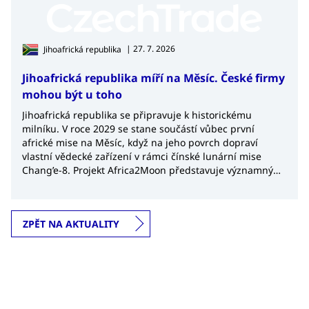
| 27. 7. 2026
Jihoafrická republika
Jihoafrická republika míří na Měsíc. České firmy
mohou být u toho
Jihoafrická republika se připravuje k historickému
milníku. V roce 2029 se stane součástí vůbec první
africké mise na Měsíc, když na jeho povrch dopraví
vlastní vědecké zařízení v rámci čínské lunární mise
Chang’e-8. Projekt Africa2Moon představuje významný
krok nejen pro africký kosmický výzkum, ale také
potvrzuje rostoucí význam Jihoafrické republiky v
globálním kosmickém průmyslu.
ZPĚT NA AKTUALITY