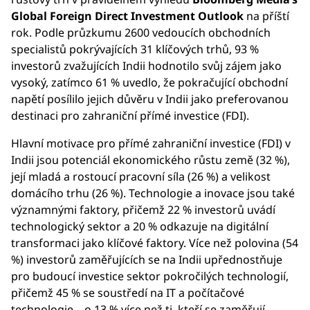
Global Foreign Direct Investment Outlook
na příští
rok. Podle průzkumu 2600 vedoucích obchodních
specialistů pokrývajících 31 klíčových trhů, 93 %
investorů zvažujících Indii hodnotilo svůj zájem jako
vysoký, zatímco 61 % uvedlo, že pokračující obchodní
napětí posílilo jejich důvěru v Indii jako preferovanou
destinaci pro zahraniční přímé investice (FDI).
Hlavní motivace pro přímé zahraniční investice (FDI) v
Indii jsou potenciál ekonomického růstu země (32 %),
její mladá a rostoucí pracovní síla (26 %) a velikost
domácího trhu (26 %). Technologie a inovace jsou také
významnými faktory, přičemž 22 % investorů uvádí
technologický sektor a 20 % odkazuje na digitální
transformaci jako klíčové faktory. Více než polovina (54
%) investorů zaměřujících se na Indii upřednostňuje
pro budoucí investice sektor pokročilých technologií,
přičemž 45 % se soustředí na IT a počítačové
technologie – o 13 % více než ti, kteří se zaměřují