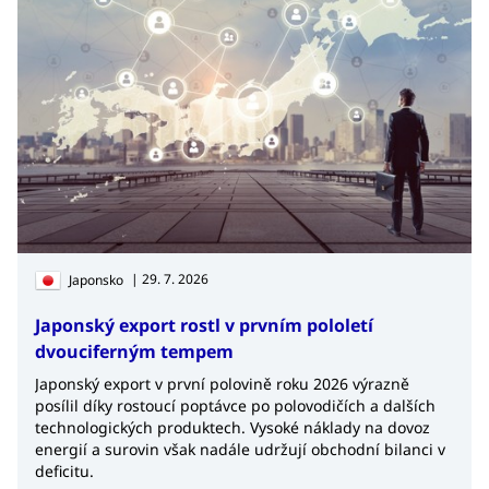
| 29. 7. 2026
Japonsko
Japonský export rostl v prvním pololetí
dvouciferným tempem
Japonský export v první polovině roku 2026 výrazně
posílil díky rostoucí poptávce po polovodičích a dalších
technologických produktech. Vysoké náklady na dovoz
energií a surovin však nadále udržují obchodní bilanci v
deficitu.