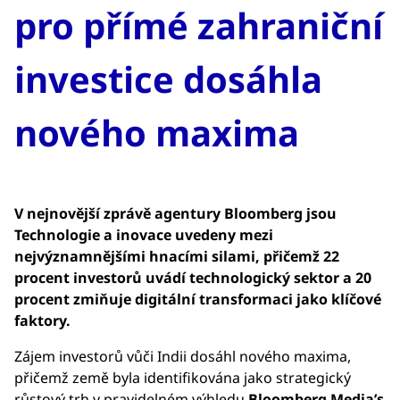
pro přímé zahraniční
investice dosáhla
nového maxima
V nejnovější zprávě agentury Bloomberg jsou
Technologie a inovace uvedeny mezi
nejvýznamnějšími hnacími silami, přičemž 22
procent investorů uvádí technologický sektor a 20
procent zmiňuje digitální transformaci jako klíčové
faktory.
Zájem investorů vůči Indii dosáhl nového maxima,
přičemž země byla identifikována jako strategický
růstový trh v pravidelném výhledu
Bloomberg Media’s